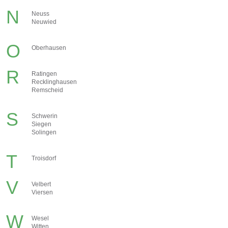
N
Neuss
Neuwied
O
Oberhausen
R
Ratingen
Recklinghausen
Remscheid
S
Schwerin
Siegen
Solingen
T
Troisdorf
V
Velbert
Viersen
W
Wesel
Witten