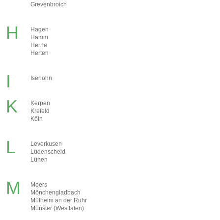
Grevenbroich
H
Hagen
Hamm
Herne
Herten
I
Iserlohn
K
Kerpen
Krefeld
Köln
L
Leverkusen
Lüdenscheid
Lünen
M
Moers
Mönchengladbach
Mülheim an der Ruhr
Münster (Westfalen)