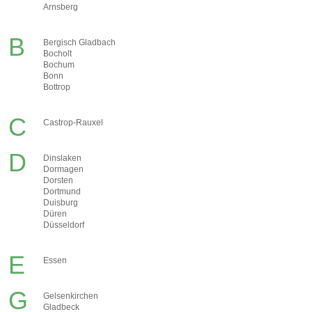
Arnsberg
B
Bergisch Gladbach
Bocholt
Bochum
Bonn
Bottrop
C
Castrop-Rauxel
D
Dinslaken
Dormagen
Dorsten
Dortmund
Duisburg
Düren
Düsseldorf
E
Essen
G
Gelsenkirchen
Gladbeck