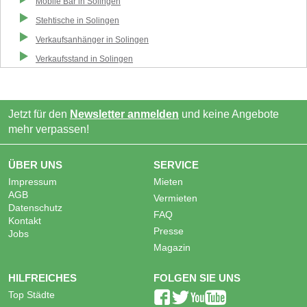
Mobile Bar
in
Solingen
Stehtische
in
Solingen
Verkaufsanhänger
in
Solingen
Verkaufsstand
in
Solingen
Jetzt für den
Newsletter anmelden
und keine Angebote
mehr verpassen!
ÜBER UNS
SERVICE
Impressum
Mieten
AGB
Vermieten
Datenschutz
FAQ
Kontakt
Presse
Jobs
Magazin
HILFREICHES
FOLGEN SIE UNS
Top Städte