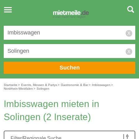
Toggle
navigation
X
X
Suchen
Startseite
>
Events, Messen & Partys
>
Gastronomie & Bar
>
Imbisswagen
>
Nordrhein-Westfalen
>
Solingen
Imbisswagen mieten in
Solingen
(2 Inserate)
Filter/Regionale Suche