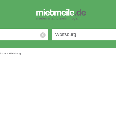
X
chsen
>
Wolfsburg