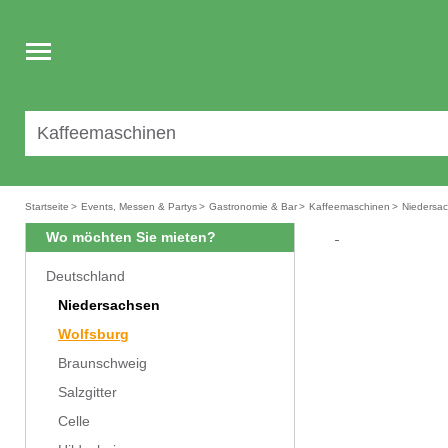
Toggle
navigation
Startseite
>
Events, Messen & Partys
>
Gastronomie & Bar
>
Kaffeemaschinen
>
Niedersa
Wo möchten Sie mieten?
Deutschland
Niedersachsen
Wolfsburg
Braunschweig
Salzgitter
Celle