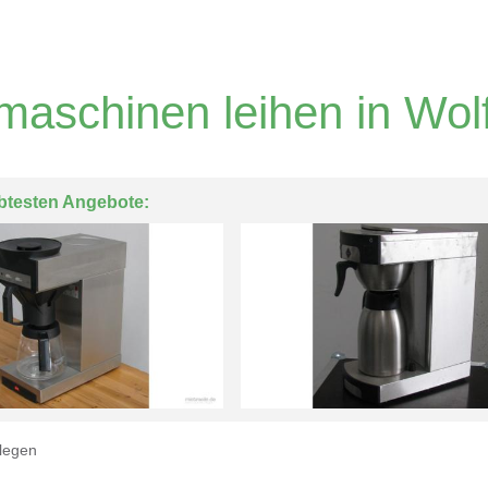
maschinen leihen in Wol
btesten Angebote:
legen