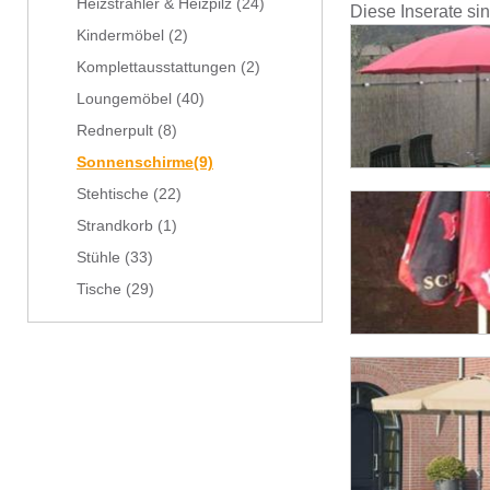
Heizstrahler & Heizpilz
(24)
Diese Inserate si
Kindermöbel
(2)
Komplettausstattungen
(2)
Loungemöbel
(40)
Rednerpult
(8)
Sonnenschirme
(9)
Stehtische
(22)
Strandkorb
(1)
Stühle
(33)
Tische
(29)