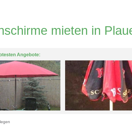
schirme mieten in Plau
btesten Angebote:
legen