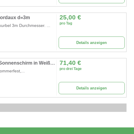
25,00
€
bordaux d=3m
pro Tag
urbel 3m Durchmesser. ...
Details anzeigen
71,40
€
Marktschirm mieten (400×400 cm) – Großer Sonnenschirm in Weiß inkl. 40kg Ständer
pro drei Tage
ommerfest,...
Details anzeigen