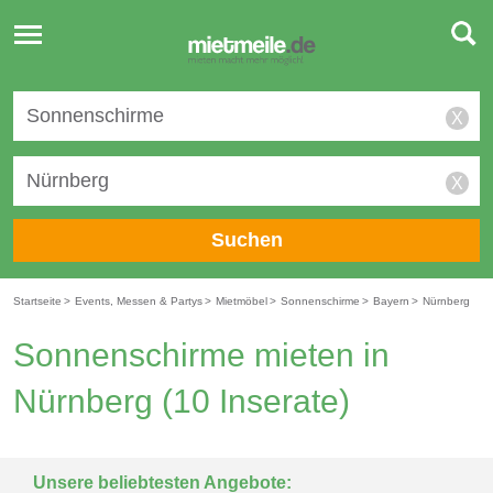
Toggle
navigation
X
X
Suchen
Startseite
>
Events, Messen & Partys
>
Mietmöbel
>
Sonnenschirme
>
Bayern
>
Nürnberg
Sonnenschirme mieten in
Nürnberg
(10 Inserate)
Unsere beliebtesten Angebote: