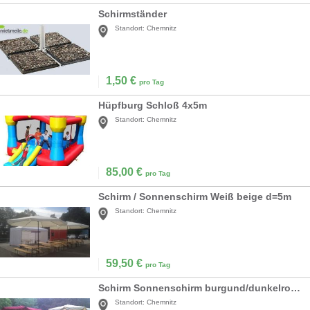
Schirmständer
Standort:
Chemnitz
1,50
€
pro Tag
Hüpfburg Schloß 4x5m
Standort:
Chemnitz
85,00
€
pro Tag
Schirm / Sonnenschirm Weiß beige d=5m
Standort:
Chemnitz
59,50
€
pro Tag
Schirm Sonnenschirm burgund/dunkelrot/bordaux d=3m
Standort:
Chemnitz