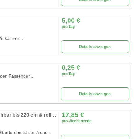
5,00
€
pro Tag
ir können...
Details anzeigen
0,25
€
pro Tag
 den Passenden...
Details anzeigen
17,85
€
Mobiler Garderobenständer mieten – Ausziehbar bis 220 cm & rollbar
pro Wochenende
Garderobe ist das A und...