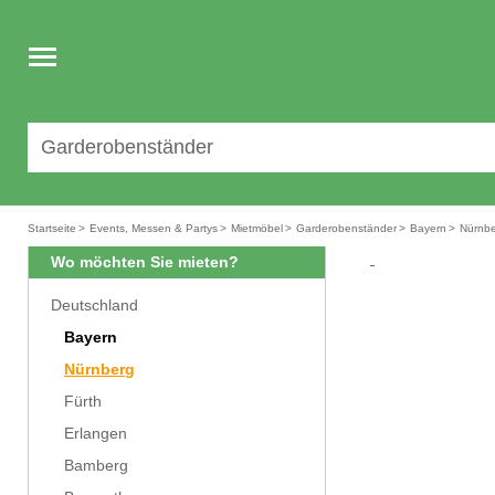
Toggle
navigation
Startseite
>
Events, Messen & Partys
>
Mietmöbel
>
Garderobenständer
>
Bayern
>
Nürnb
Wo möchten Sie mieten?
Deutschland
Bayern
Nürnberg
Fürth
Erlangen
Bamberg