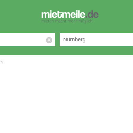
X
erg