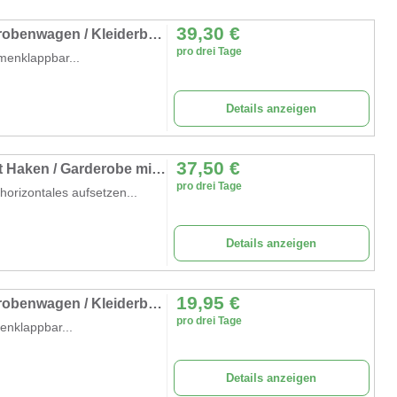
39,30
€
Garderobenständer / Kleiderständer /Garderobenwagen / Kleiderbügel / Holzkleiderbügel
pro drei Tage
menklappbar...
Details anzeigen
37,50
€
Garderobenständer / Garderobensystem mit Haken / Garderobe mit Pipe & Drape
pro drei Tage
orizontales aufsetzen...
Details anzeigen
19,95
€
Garderobenständer / Kleiderständer /Garderobenwagen / Kleiderbügel / Holzkleiderbügel
pro drei Tage
enklappbar...
Details anzeigen