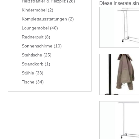
Heizstrahler & Heizpilz
(28)
Diese Inserate si
Kindermöbel
(2)
Komplettausstattungen
(2)
Loungemöbel
(40)
Rednerpult
(8)
Sonnenschirme
(10)
Stehtische
(25)
Strandkorb
(1)
Stühle
(33)
Tische
(34)