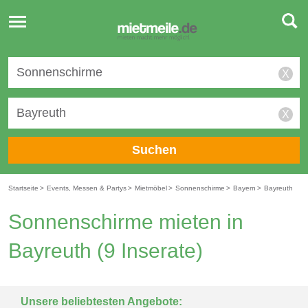
Toggle
navigation
X
X
Suchen
Startseite
>
Events, Messen & Partys
>
Mietmöbel
>
Sonnenschirme
>
Bayern
>
Bayreuth
Sonnenschirme mieten in
Bayreuth
(9 Inserate)
Unsere beliebtesten Angebote: