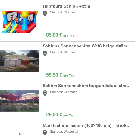
Hüpfburg Schloß 4x5m
Standort:
Chemnitz
85,00
€
pro Tag
Schirm / Sonnenschirm Weiß beige d=5m
Standort:
Chemnitz
59,50
€
pro Tag
Schirm Sonnenschirm burgund/dunkelrot/bordaux d=3m
Standort:
Chemnitz
25,00
€
pro Tag
Marktschirm mieten (400×400 cm) – Großer Sonnenschirm in Weiß inkl. 40kg Ständer
Standort:
Wuppertal