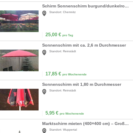
Schirm Sonnenschirm burgund/dunkelrot/bordaux d=3m
Standort:
Chemnitz
25,00
€
pro Tag
Sonnenschirm mit ca. 2,6 m Durchmesser
Standort:
Reinstädt
17,85
€
pro Wochenende
Sonnenschirm mit 1,80 m Durchmesser
Standort:
Reinstädt
5,95
€
pro Wochenende
Marktschirm mieten (400×400 cm) – Großer Sonnenschirm in Weiß inkl. 40kg Ständer
Standort:
Wuppertal