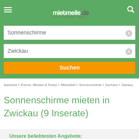
Toggle
navigation
X
X
Suchen
Startseite
>
Events, Messen & Partys
>
Mietmöbel
>
Sonnenschirme
>
Sachsen
>
Zwickau
Sonnenschirme mieten in
Zwickau
(9 Inserate)
Unsere beliebtesten Angebote: