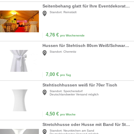
Seitenbehang glatt für Ihre Eventdekoration
Standort:
Reinstädt
4,76
€
pro Wochenende
Hussen für Stehtisch 80cm Weiß/Schwarz/Rot
Standort:
Chemnitz
7,00
€
pro Tag
Stehtischhussen weiß für 70er Tisch
Standort:
Speichersdorf
Deutschlandweiter Versand möglich
4,50
€
pro Woche
Stretchhusse oder Husse mit Band für Stehtische mit Ø=70-80cm, weiß schwarz und viele andere Farben
Standort:
Neunkirchen am Sand
Deutschlandweiter Versand möglich