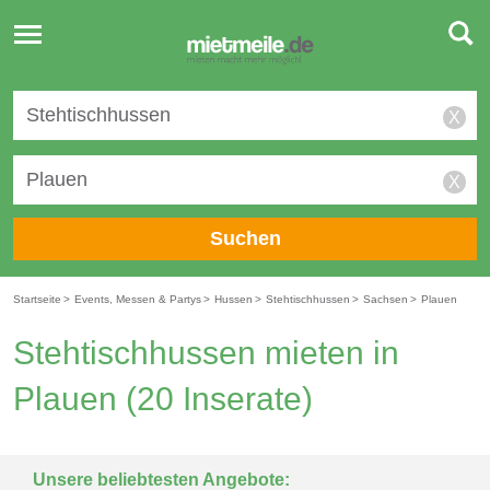
Toggle
navigation
X
X
Suchen
Startseite
>
Events, Messen & Partys
>
Hussen
>
Stehtischhussen
>
Sachsen
>
Plauen
Stehtischhussen mieten in
Plauen
(20 Inserate)
Unsere beliebtesten Angebote: