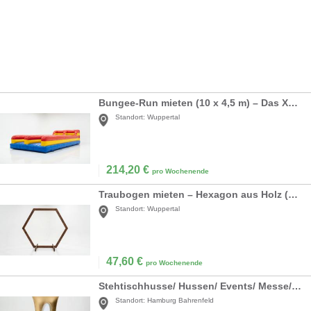
Bungee-Run mieten (10 x 4,5 m) – Das XXL Action-Modul für Ihr Event
Standort:
Wuppertal
214,20
€
pro Wochenende
Traubogen mieten – Hexagon aus Holz (XXL 220x250 cm) – Boho & Vintage Hochzeit
Standort:
Wuppertal
47,60
€
pro Wochenende
Stehtischhusse/ Hussen/ Events/ Messe/ Party/ gold/ weiss/ zweifarbig
Standort:
Hamburg Bahrenfeld