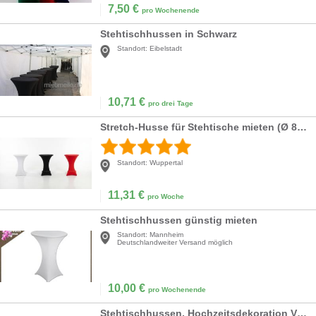
7,50
€
pro Wochenende
Stehtischhussen in Schwarz
Standort:
Eibelstadt
10,71
€
pro drei Tage
Stretch-Husse für Stehtische mieten (Ø 80 cm) – Weiß, Schwarz oder Rot inkl. Reinigung
Standort:
Wuppertal
11,31
€
pro Woche
Stehtischhussen günstig mieten
Standort:
Mannheim
Deutschlandweiter Versand möglich
10,00
€
pro Wochenende
Stehtischhussen, Hochzeitsdekoration VERLEIH Stretch Stehtischbezug Mieten Hochzeit