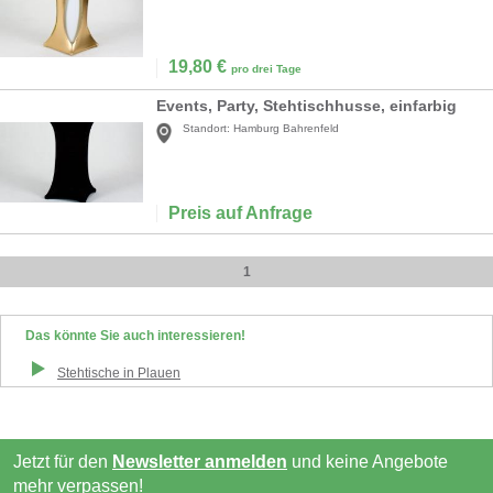
19,80
€
pro drei Tage
Events, Party, Stehtischhusse, einfarbig
Standort:
Hamburg Bahrenfeld
Preis auf Anfrage
1
Das könnte Sie auch interessieren!
Stehtische
in
Plauen
Jetzt für den
Newsletter anmelden
und keine Angebote
mehr verpassen!