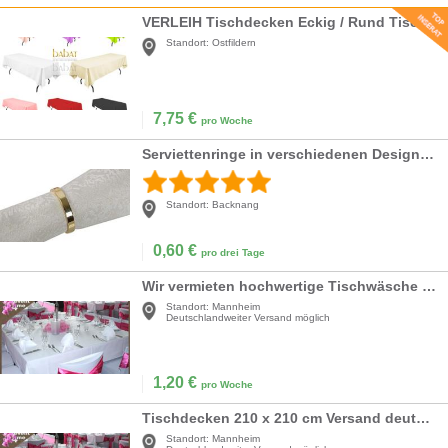
VERLEIH Tischdecken Eckig / Rund Tischdecken Tischdecke Mieten
Standort:
Ostfildern
7,75
€
pro Woche
Serviettenringe in verschiedenen Designs und Farben
Standort:
Backnang
0,60
€
pro drei Tage
Wir vermieten hochwertige Tischwäsche ab 1,20 €
Standort:
Mannheim
Deutschlandweiter Versand möglich
1,20
€
pro Woche
Tischdecken 210 x 210 cm Versand deutschlandweit
Standort:
Mannheim