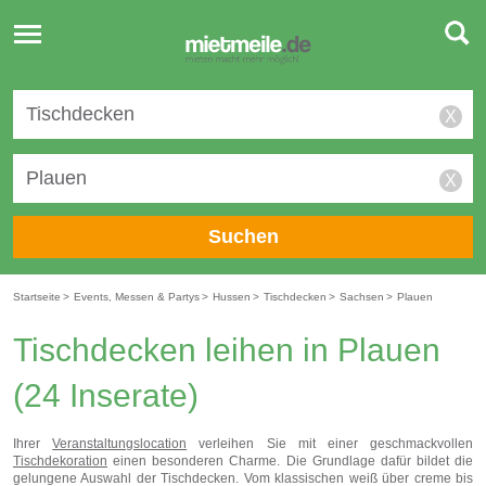
Toggle
navigation
X
X
Suchen
Startseite
>
Events, Messen & Partys
>
Hussen
>
Tischdecken
>
Sachsen
>
Plauen
Tischdecken leihen in Plauen
(24 Inserate)
Ihrer
Veranstaltungslocation
verleihen Sie mit einer geschmackvollen
Tischdekoration
einen besonderen Charme. Die Grundlage dafür bildet die
gelungene Auswahl der Tischdecken. Vom klassischen weiß über creme bis