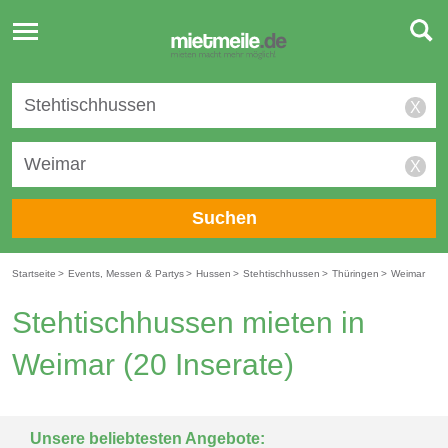
Toggle
navigation
X
X
Suchen
Startseite
>
Events, Messen & Partys
>
Hussen
>
Stehtischhussen
>
Thüringen
>
Weimar
Stehtischhussen mieten in
Weimar
(20 Inserate)
Unsere beliebtesten Angebote: