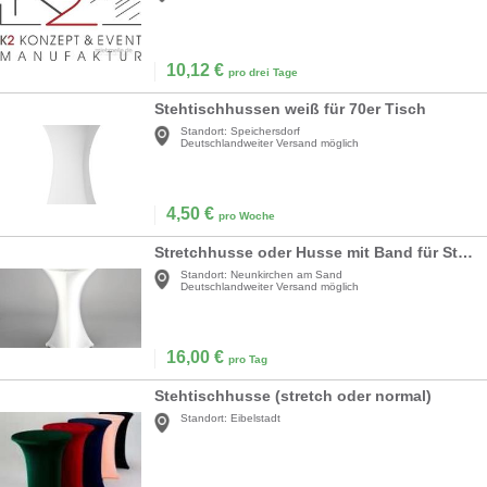
10,12
€
pro drei Tage
Stehtischhussen weiß für 70er Tisch
Standort:
Speichersdorf
Deutschlandweiter Versand möglich
4,50
€
pro Woche
Stretchhusse oder Husse mit Band für Stehtische mit Ø=70-80cm, weiß schwarz und viele andere Farben
Standort:
Neunkirchen am Sand
Deutschlandweiter Versand möglich
16,00
€
pro Tag
Stehtischhusse (stretch oder normal)
Standort:
Eibelstadt