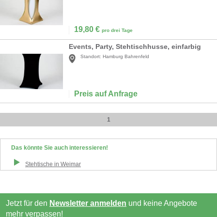
19,80
€
pro drei Tage
Events, Party, Stehtischhusse, einfarbig
Standort:
Hamburg Bahrenfeld
Preis auf Anfrage
1
Das könnte Sie auch interessieren!
Stehtische
in
Weimar
Jetzt für den
Newsletter anmelden
und keine Angebote
mehr verpassen!