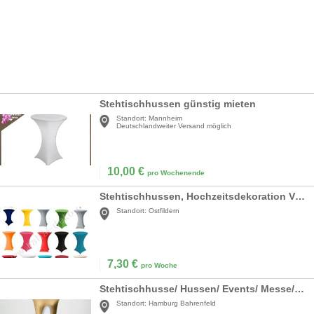
Stehtischhussen günstig mieten
Standort:
Mannheim
Deutschlandweiter Versand möglich
10,00
€
pro Wochenende
Stehtischhussen, Hochzeitsdekoration VERLEIH Stretch Stehtischbezug Mieten Hochzeit
Standort:
Ostfildern
7,30
€
pro Woche
Stehtischhusse/ Hussen/ Events/ Messe/ Party/ gold/ weiss/ zweifarbig
Standort:
Hamburg Bahrenfeld