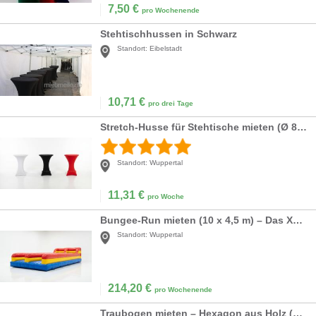
7,50
€
pro Wochenende
Stehtischhussen in Schwarz
Standort:
Eibelstadt
10,71
€
pro drei Tage
Stretch-Husse für Stehtische mieten (Ø 80 cm) – Weiß, Schwarz oder Rot inkl. Reinigung
Standort:
Wuppertal
11,31
€
pro Woche
Bungee-Run mieten (10 x 4,5 m) – Das XXL Action-Modul für Ihr Event
Standort:
Wuppertal
214,20
€
pro Wochenende
Traubogen mieten – Hexagon aus Holz (XXL 220x250 cm) – Boho & Vintage Hochzeit