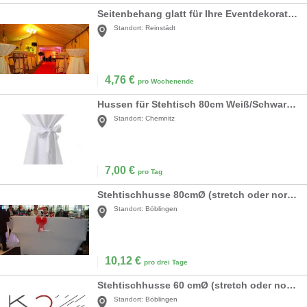
Seitenbehang glatt für Ihre Eventdekoration
Standort:
Reinstädt
4,76
€
pro Wochenende
Hussen für Stehtisch 80cm Weiß/Schwarz/Rot
Standort:
Chemnitz
7,00
€
pro Tag
Stehtischhusse 80cmØ (stretch oder normal)
Standort:
Böblingen
10,12
€
pro drei Tage
Stehtischhusse 60 cmØ (stretch oder normal)
Standort:
Böblingen