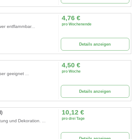
4,76
€
pro Wochenende
wer entflammbar...
Details anzeigen
4,50
€
pro Woche
r geeignet ...
Details anzeigen
10,12
€
)
pro drei Tage
tung und Dekoration. ...
Details anzeigen