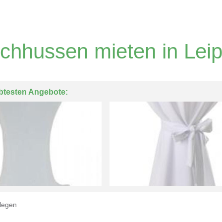
schhussen mieten in Leip
btesten Angebote:
legen