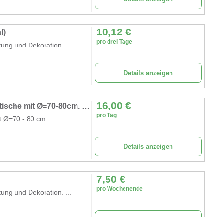
10,12
€
l)
pro drei Tage
tung und Dekoration. ...
Details anzeigen
16,00
€
Stretchhusse oder Husse mit Band für Stehtische mit Ø=70-80cm, weiß schwarz und viele andere Farben
pro Tag
t Ø=70 - 80 cm...
Details anzeigen
7,50
€
pro Wochenende
tung und Dekoration. ...