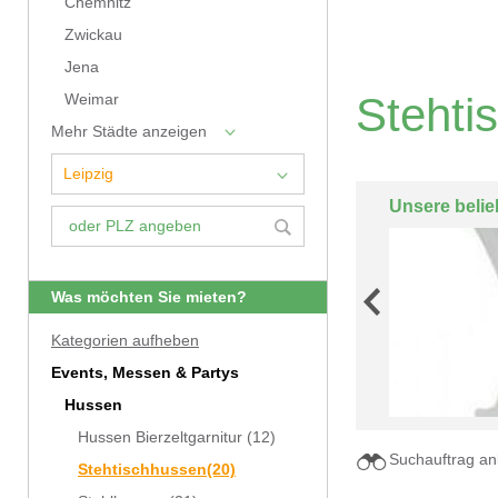
Chemnitz
Zwickau
Jena
Stehti
Weimar
Mehr Städte anzeigen
Unsere belie
Was möchten Sie mieten?
Kategorien aufheben
Events, Messen & Partys
Hussen
Hussen Bierzeltgarnitur
(12)
Suchauftrag an
Stehtischhussen
(20)