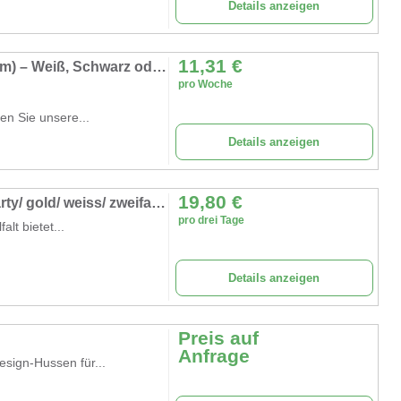
Details anzeigen
11,31
€
Stretch-Husse für Stehtische mieten (Ø 80 cm) – Weiß, Schwarz oder Rot inkl. Reinigung
pro Woche
ten Sie unsere...
Details anzeigen
19,80
€
Stehtischhusse/ Hussen/ Events/ Messe/ Party/ gold/ weiss/ zweifarbig
pro drei Tage
alt bietet...
Details anzeigen
Preis auf
Anfrage
esign-Hussen für...