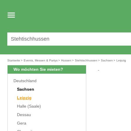
Toggle
navigation
Startseite
>
Events, Messen & Partys
>
Hussen
>
Stehtischhussen
>
Sachsen
>
Leipzig
Wo möchten Sie mieten?
Deutschland
Sachsen
Leipzig
Halle (Saale)
Dessau
Gera