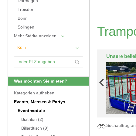
Dormagen
Troisdorf
Bonn
Trampo
Solingen
Mehr Städte anzeigen
Unsere belie
Was möchten Sie mieten?
Kategorien aufheben
Events, Messen & Partys
Eventmodule
Biathlon
(2)
Suchauftrag an
Billardtisch
(9)