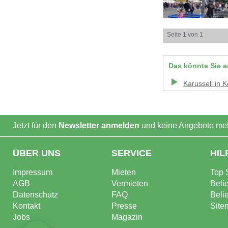
Seite 1 von 1
Das könnte Sie a
Karussell
in
K
Jetzt für den
Newsletter anmelden
und keine Angebote meh
ÜBER UNS
SERVICE
HIL
Impressum
Mieten
Top 
AGB
Vermieten
Beli
Datenschutz
FAQ
Beli
Kontakt
Presse
Site
Jobs
Magazin