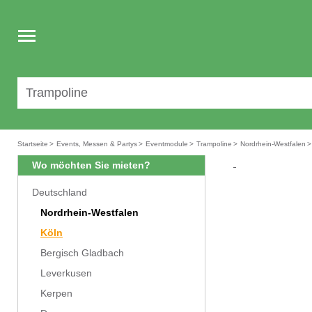
Toggle
navigation
Startseite
>
Events, Messen & Partys
>
Eventmodule
>
Trampoline
>
Nordrhein-Westfalen
>
Wo möchten Sie mieten?
Deutschland
Nordrhein-Westfalen
Köln
Bergisch Gladbach
Leverkusen
Kerpen