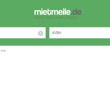
X
Köln