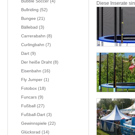
Bubble Soccer
(4)
Diese Inserate si
Bullriding
(52)
Bungee
(21)
Bällebad
(3)
Carrerabahn
(8)
Curlingbahn
(7)
Dart
(9)
Der heiße Draht
(8)
Eisenbahn
(16)
Fly Jumper
(1)
Fotobox
(18)
Funcars
(9)
Fußball
(27)
Fußball-Dart
(3)
Gewinnspiele
(22)
Glücksrad
(14)