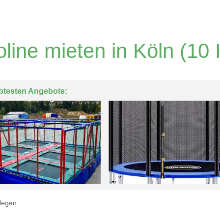
line mieten in Köln
(10 
btesten Angebote:
legen