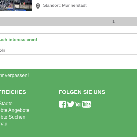
Standort:
Münnerstadt
1
uch interessieren!
öln
r verpassen!
FREICHES
FOLGEN SIE UNS
Städte
ebte Angebote
ebte Suchen
map