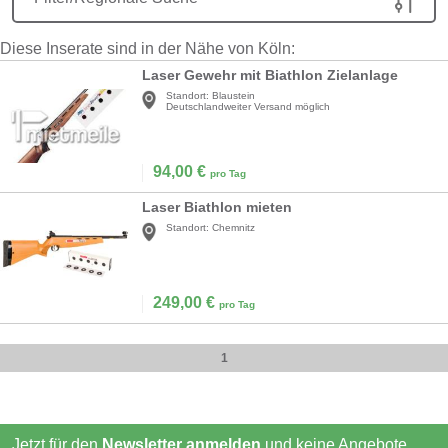
Diese Inserate sind in der Nähe von Köln:
Laser Gewehr mit Biathlon Zielanlage
Standort:
Blaustein
Deutschlandweiter Versand möglich
94,00
€
pro Tag
Laser Biathlon mieten
Standort:
Chemnitz
249,00
€
pro Tag
1
Jetzt für den
Newsletter anmelden
und keine Angebote