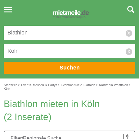
Toggle
navigation
X
X
Suchen
Startseite
>
Events, Messen & Partys
>
Eventmodule
>
Biathlon
>
Nordrhein-Westfalen
>
Köln
Biathlon mieten in Köln
(2 Inserate)
Filter/Regionale Suche