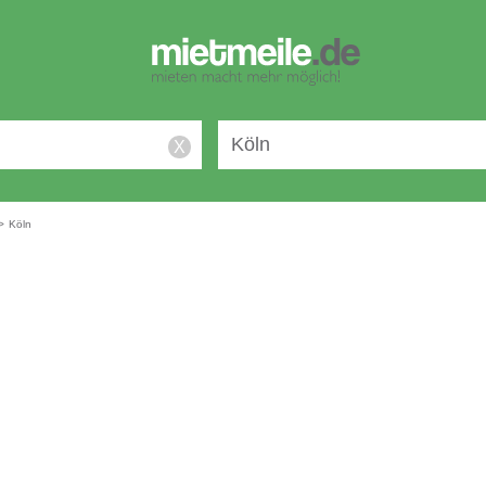
X
>
Köln