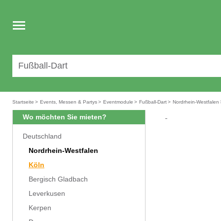
Toggle
navigation
Startseite
>
Events, Messen & Partys
>
Eventmodule
>
Fußball-Dart
>
Nordrhein-Westfalen
Wo möchten Sie mieten?
Deutschland
Nordrhein-Westfalen
Köln
Bergisch Gladbach
Leverkusen
Kerpen