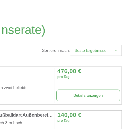
Inserate)
Sortieren nach:
Beste Ergebnisse
476,00
€
pro Tag
n zwei beliebte...
Details anzeigen
140,00
€
Aufblasbares Fußball-Dartboard Torwand Fußballdart Außenbereich 3 m hoch Kick-Dartboard 8 Fußbälle
pro Tag
ch 3 m hoch...