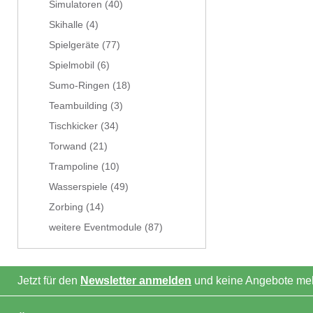
Simulatoren
(40)
Skihalle
(4)
Spielgeräte
(77)
Spielmobil
(6)
Sumo-Ringen
(18)
Teambuilding
(3)
Tischkicker
(34)
Torwand
(21)
Trampoline
(10)
Wasserspiele
(49)
Zorbing
(14)
weitere Eventmodule
(87)
Jetzt für den
Newsletter anmelden
und keine Angebote meh