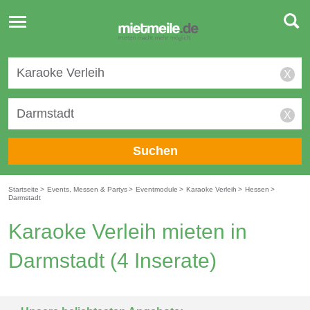
Toggle
navigation
X
X
Suchen
Startseite
>
Events, Messen & Partys
>
Eventmodule
>
Karaoke Verleih
>
Hessen
>
Darmstadt
Karaoke Verleih mieten in
Darmstadt
(4 Inserate)