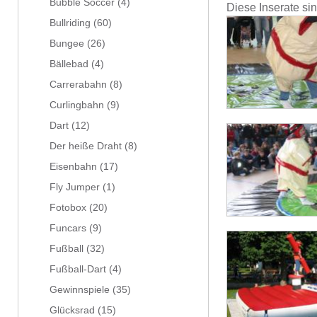
Bubble Soccer
(4)
Diese Inserate si
Bullriding
(60)
Bungee
(26)
Bällebad
(4)
Carrerabahn
(8)
Curlingbahn
(9)
Dart
(12)
Der heiße Draht
(8)
Eisenbahn
(17)
Fly Jumper
(1)
Fotobox
(20)
Funcars
(9)
Fußball
(32)
Fußball-Dart
(4)
Gewinnspiele
(35)
Glücksrad
(15)