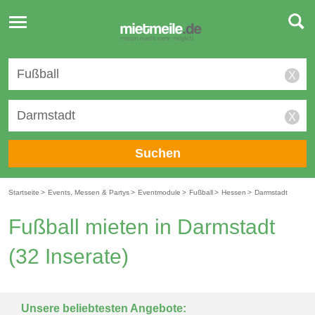
Toggle
navigation
X
X
Suchen
Startseite
>
Events, Messen & Partys
>
Eventmodule
>
Fußball
>
Hessen
>
Darmstadt
Fußball mieten in Darmstadt
(32 Inserate)
Unsere beliebtesten Angebote: