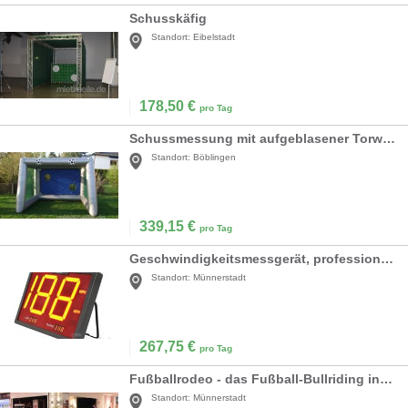
Schusskäfig
Standort:
Eibelstadt
178,50
€
pro Tag
Schussmessung mit aufgeblasener Torwand *
Standort:
Böblingen
339,15
€
pro Tag
Geschwindigkeitsmessgerät, professionell inkl.19% MwSt.
Standort:
Münnerstadt
267,75
€
pro Tag
Fußballrodeo - das Fußball-Bullriding inkl. 19% MwSt.
Standort:
Münnerstadt