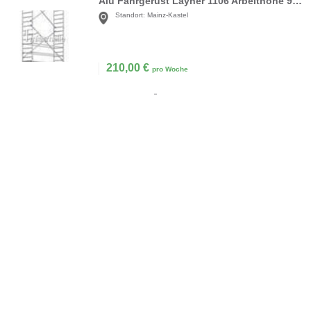
Alu Fahrgerüst Layher 1106 Arbeithöhe 9.6m
Standort:
Mainz-Kastel
210,00
€
pro Woche