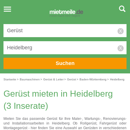
Toggle
navigation
X
X
Suchen
Startseite
>
Baumaschinen
>
Gerüst & Leiter
>
Gerüst
>
Baden-Württemberg
>
Heidelberg
Gerüst mieten in Heidelberg
(3 Inserate)
Mieten Sie das passende Gerüst für Ihre Maler-, Wartungs-, Renovierungs-
und Installationsarbeiten in Heidelberg. Ob Rollgerüst, Fahrgerüst oder
Montagegerüst - hier finden Sie eine Auswahl an Gerüsten in verschiedenen