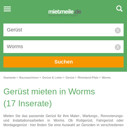
Toggle
navigation
X
X
Suchen
Startseite
>
Baumaschinen
>
Gerüst & Leiter
>
Gerüst
>
Rheinland-Pfalz
>
Worms
Gerüst mieten in Worms
(17 Inserate)
Mieten Sie das passende Gerüst für Ihre Maler-, Wartungs-, Renovierungs-
und Installationsarbeiten in Worms. Ob Rollgerüst, Fahrgerüst oder
Montagegerüst - hier finden Sie eine Auswahl an Gerüsten in verschiedenen