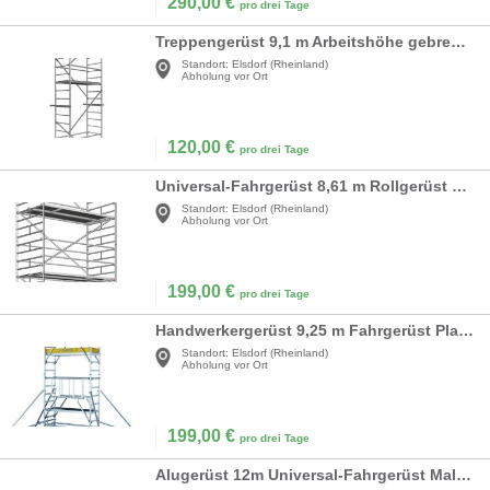
290,00
€
pro drei Tage
Treppengerüst 9,1 m Arbeitshöhe gebremste Lenkrollen TÜV Traglast 200kg/m² Alu Rollgerüst Baugerüst
Standort:
Elsdorf (Rheinland)
Abholung vor Ort
120,00
€
pro drei Tage
Universal-Fahrgerüst 8,61 m Rollgerüst Malergerüst breite Ausführung Gerüsthöhe 8,61 m
Standort:
Elsdorf (Rheinland)
Abholung vor Ort
199,00
€
pro drei Tage
Handwerkergerüst 9,25 m Fahrgerüst Plattform 1,80 x 0,60 m Arbeitshöhe 9,25 m Rollgerüst Malergerüst
Standort:
Elsdorf (Rheinland)
Abholung vor Ort
199,00
€
pro drei Tage
Alugerüst 12m Universal-Fahrgerüst Malergerüst Handwerkergerüst Standard-Ausführung Rollgerüst