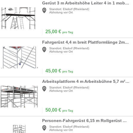
Gerüst 3 m Arbeitshöhe Leiter 4 in 1 mobile Mehrzweckleiter Arbeitsbühne Baugerüst Alu Gerüst
Standort:
Elsdorf (Rheinland)
Abholung vor Ort
25,00
€
pro Tag
Fahrgerüst 4,4 m breit Plattformlänge 2m Arbeitshöhe Leiter Mehrzweckleiter Arbeitsbühne Baugerüst
Standort:
Elsdorf (Rheinland)
Abholung vor Ort
45,00
€
pro Tag
Arbeitsplattform 4 m Arbeitsbühne 5,7 m² Fläche Arbeitshöhe faltbares Raumgerüst Rollbock Alu Gerüst
Standort:
Elsdorf (Rheinland)
Abholung vor Ort
50,00
€
pro Tag
Personen-Fahrgerüst 6,15 m Rollgerüst Arbeitshöhe 6,15 m SoloTower Plattformgröße 1,15 x 0,8 m
Standort:
Elsdorf (Rheinland)
Abholung vor Ort