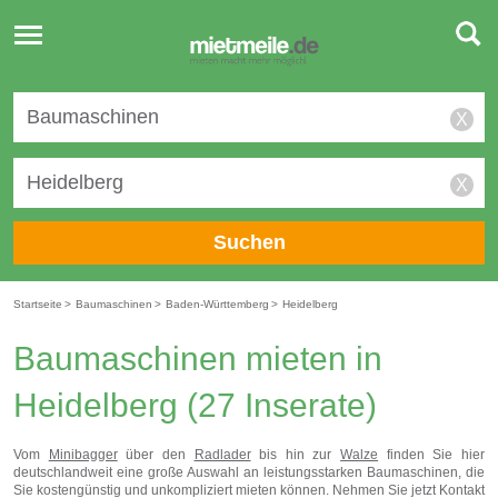
Toggle
navigation
X
X
Suchen
Startseite
>
Baumaschinen
>
Baden-Württemberg
>
Heidelberg
Baumaschinen mieten in
Heidelberg
(27 Inserate)
Vom
Minibagger
über den
Radlader
bis hin zur
Walze
finden Sie hier
deutschlandweit eine große Auswahl an leistungsstarken Baumaschinen, die
Sie kostengünstig und unkompliziert mieten können. Nehmen Sie jetzt Kontakt