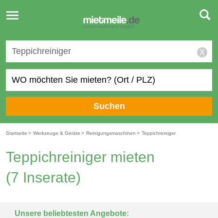
Toggle
navigation
X
Suchen
Startseite
>
Werkzeuge & Geräte
>
Reinigungsmaschinen
>
Teppichreiniger
Teppichreiniger mieten
(7 Inserate)
Unsere beliebtesten Angebote: