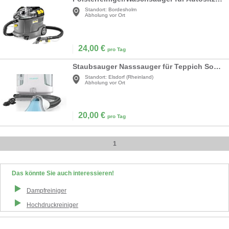
Standort:
Bordesholm
Abholung vor Ort
24,00
€
pro Tag
Staubsauger Nasssauger für Teppich Sofa Läufer Polster Treppe Auto 400 W 85 dB Weiß/Grau
Standort:
Elsdorf (Rheinland)
Abholung vor Ort
20,00
€
pro Tag
1
Das könnte Sie auch interessieren!
Dampfreiniger
Hochdruckreiniger