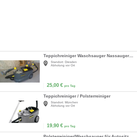
Teppichreiniger Waschsauger Nassauger mieten
Standort:
Dresden
Abholung vor Ort
25,00
€
pro Tag
Teppichreiniger / Polsterreiniger
Standort:
München
Abholung vor Ort
19,90
€
pro Tag
Polsterreiniger/Waschsauger für Autositze, Sofas & Teppiche (Textilien)