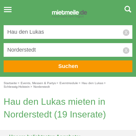
Toggle
navigation
X
X
Suchen
Startseite
>
Events, Messen & Partys
>
Eventmodule
>
Hau den Lukas
>
Schleswig-Holstein
>
Norderstedt
Hau den Lukas mieten in
Norderstedt
(19 Inserate)