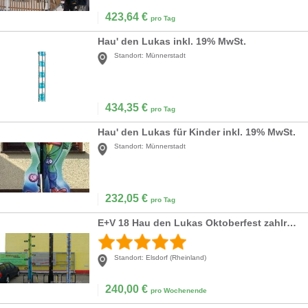
423,64
€
pro Tag
Hau' den Lukas inkl. 19% MwSt.
Standort:
Münnerstadt
434,35
€
pro Tag
Hau' den Lukas für Kinder inkl. 19% MwSt.
Standort:
Münnerstadt
232,05
€
pro Tag
E+V 18 Hau den Lukas Oktoberfest zahlreiche Eventartikel vorrätig
Standort:
Elsdorf (Rheinland)
240,00
€
pro Wochenende