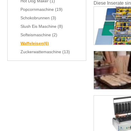
Hot Dog Maker
(1)
Diese Inserate si
Popcornmaschine
(19)
Schokobrunnen
(3)
Slush Eis Maschine
(8)
Softeismaschine
(2)
Waffeleisen
(6)
Zuckerwattemaschine
(13)