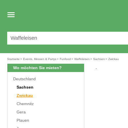
Toggle
navigation
Startseite
>
Events, Messen & Partys
>
Funfood
>
Waffeleisen
>
Sachsen
>
Zwickau
Wo möchten Sie mieten?
Deutschland
Sachsen
Zwickau
Chemnitz
Gera
Plauen