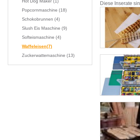
Hot Dog Maker
(1)
Diese Inserate si
Popcornmaschine
(18)
Schokobrunnen
(4)
Slush Eis Maschine
(9)
Softeismaschine
(4)
Waffeleisen
(7)
Zuckerwattemaschine
(13)