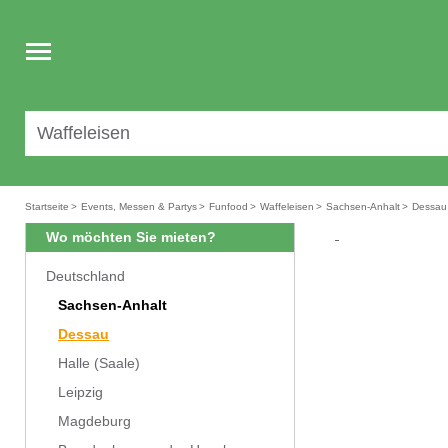
Toggle
navigation
Startseite
>
Events, Messen & Partys
>
Funfood
>
Waffeleisen
>
Sachsen-Anhalt
>
Dessau
Wo möchten Sie mieten?
Deutschland
Sachsen-Anhalt
Dessau
Halle (Saale)
Leipzig
Magdeburg