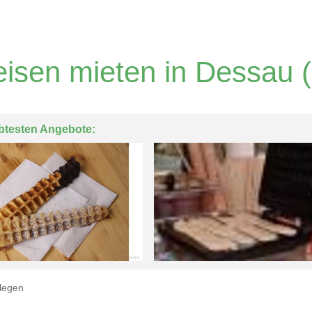
eisen mieten in Dessau
(
btesten Angebote:
legen