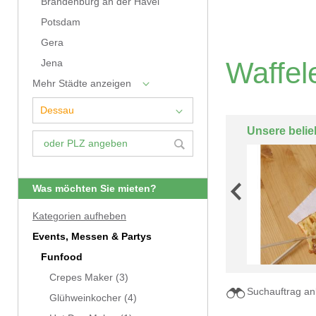
Brandenburg an der Havel
Potsdam
Gera
Waffel
Jena
Mehr Städte anzeigen
Unsere belie
Was möchten Sie mieten?
Kategorien aufheben
Events, Messen & Partys
Funfood
Crepes Maker
(3)
Suchauftrag an
Glühweinkocher
(4)