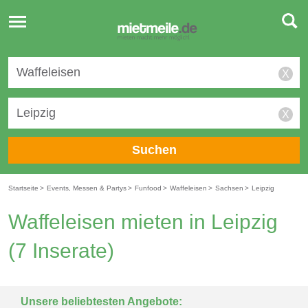
Toggle
navigation
X
X
Suchen
Startseite
>
Events, Messen & Partys
>
Funfood
>
Waffeleisen
>
Sachsen
>
Leipzig
Waffeleisen mieten in Leipzig
(7 Inserate)
Unsere beliebtesten Angebote: