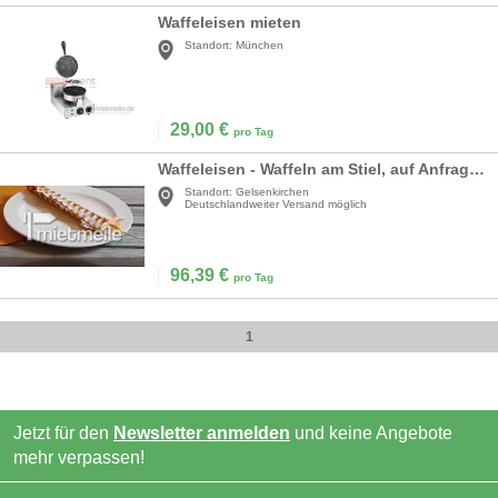
Waffeleisen mieten
Standort:
München
29,00
€
pro Tag
Waffeleisen - Waffeln am Stiel, auf Anfrage mit Waffelteig
Standort:
Gelsenkirchen
Deutschlandweiter Versand möglich
96,39
€
pro Tag
1
Jetzt für den
Newsletter anmelden
und keine Angebote
mehr verpassen!