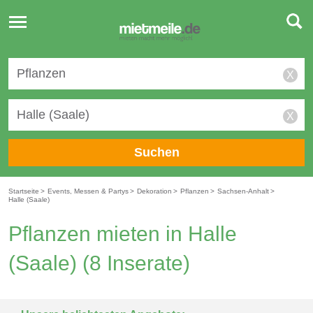
Toggle
navigation
X
X
Suchen
Startseite
>
Events, Messen & Partys
>
Dekoration
>
Pflanzen
>
Sachsen-Anhalt
>
Halle (Saale)
Pflanzen mieten in Halle
(Saale)
(8 Inserate)