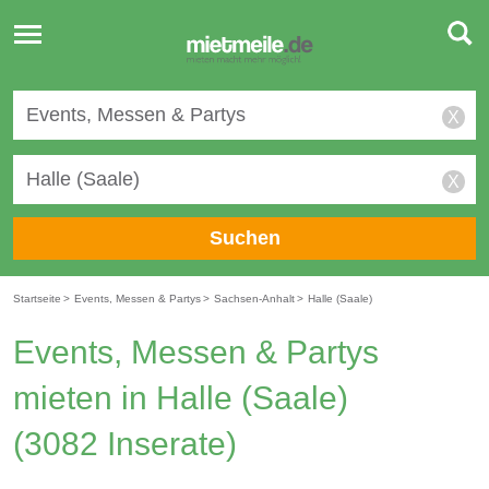
Toggle
navigation
X
X
Suchen
Startseite
>
Events, Messen & Partys
>
Sachsen-Anhalt
>
Halle (Saale)
Events, Messen & Partys
mieten in Halle (Saale)
(3082 Inserate)