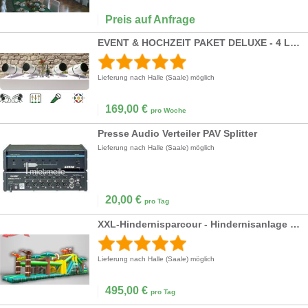
Preis auf Anfrage
EVENT & HOCHZEIT PAKET DELUXE - 4 Lautsprecher, Mischpult, Mikro inkl. Lieferservice
Lieferung nach Halle (Saale) möglich
169,00
€
pro Woche
Presse Audio Verteiler PAV Splitter
Lieferung nach Halle (Saale) möglich
20,00
€
pro Tag
XXL-Hindernisparcour - Hindernisanlage mit Kletterwand und Rutsche 10x3/17x4m- vielfältige
Lieferung nach Halle (Saale) möglich
495,00
€
pro Tag