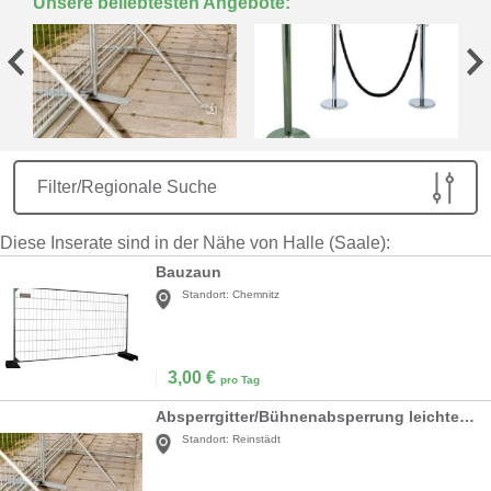
Unsere beliebtesten Angebote:
Filter/Regionale Suche
Diese Inserate sind in der Nähe von Halle (Saale):
Bauzaun
Standort:
Chemnitz
3,00
€
pro Tag
Absperrgitter/Bühnenabsperrung leichter Ausführung
Standort:
Reinstädt