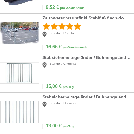
9,52
€
pro Wochenende
Zaun/verschraubt/inkl Stahlfuß flach/doppelte Höhe
Standort:
Reinstädt
16,66
€
pro Wochenende
Stabsicherheitsgeländer / Bühnengeländer für Nivtec höhe 110cm breite 185cm
Standort:
Chemnitz
15,00
€
pro Tag
Stabsicherheitsgeländer / Bühnengeländer für Nivtec höhe 110cm breite 85cm
Standort:
Chemnitz
13,00
€
pro Tag