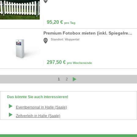
95,20
€
pro Tag
Premium Fotobox mieten (inkl. Spiegelreflexkamera & Sofortdruck)
Standort:
Wuppertal
297,50
€
pro Wochenende
1
2
Das könnte Sie auch interessieren!
Eventpersonal
in
Halle (Saale)
Zeltverleih
in
Halle (Saale)