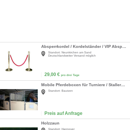
Absperrkordel / Kordelständer / VIP Absperrung / Personenleitsystem / Absperrständer
Standort:
Neunkirchen am Sand
Deutschlandweiter Versand möglich
29,00
€
pro drei Tage
Mobile Pferdeboxen für Turniere / Stallerweiterung
Standort:
Bautzen
Preis auf Anfrage
Holzzaun
Standort:
Hannover