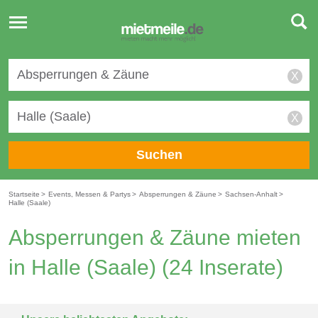
Toggle
navigation
X
X
Suchen
Startseite
>
Events, Messen & Partys
>
Absperrungen & Zäune
>
Sachsen-Anhalt
>
Halle (Saale)
Absperrungen & Zäune mieten
in Halle (Saale)
(24 Inserate)