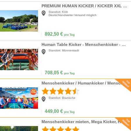
PREMIUM HUMAN KICKER / KICKER XXL / MENSCHENKICKER / HUMAN TABLE SOCCER
Standort:
Köln
Deutschlandweiter Versand möglich
892,50
€
pro Tag
Human Table Kicker - Menschenkicker - Riesenkicker - Life Soccer -inkl. 19% MwSt.
Standort:
Münnerstadt
708,05
€
pro Tag
Menschenkicker / Humankicker / Menschlicher Tischfußball XXL mieten
Standort:
Bramsche
449,00
€
pro Tag
Menschenkicker mieten, Mega Kicker, Human Soccer, Preis inkl. MwSt.!