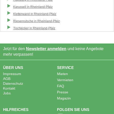
Karussell
in
Rheinland-Pfalz
Kletterwand
in
Rheinland-Pfalz
Riesenrutsche
in
Rheinland-Pfalz
Tischkicker
in
Rheinland-Pfalz
Jetzt für den
Newsletter anmelden
und keine Angebote
mehr verpassen!
ÜBER UNS
SERVICE
Impressum
Mieten
AGB
Vermieten
Datenschutz
FAQ
Kontakt
Presse
Jobs
Magazin
HILFREICHES
FOLGEN SIE UNS