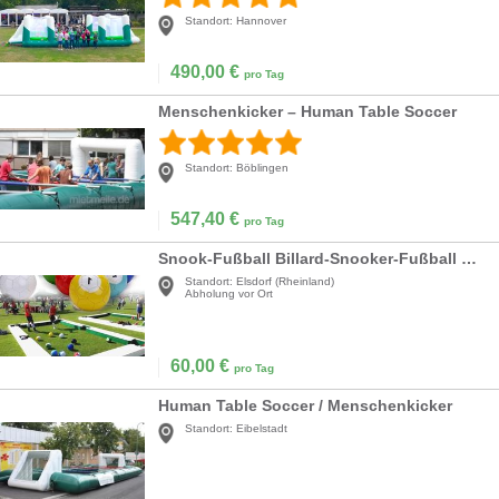
Standort:
Hannover
490,00
€
pro Tag
Menschenkicker – Human Table Soccer
Standort:
Böblingen
547,40
€
pro Tag
Snook-Fußball Billard-Snooker-Fußball Snooker-Ball riesiger Snooker-Fußball Straßenspiel Sport
Standort:
Elsdorf (Rheinland)
Abholung vor Ort
60,00
€
pro Tag
Human Table Soccer / Menschenkicker
Standort:
Eibelstadt