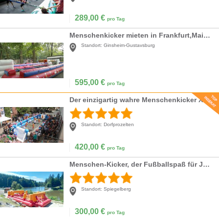
289,00
€
pro Tag
Menschenkicker mieten in Frankfurt,Mainz,Wiesbade
Standort:
Ginsheim-Gustavsburg
595,00
€
pro Tag
Der einzigartig wahre Menschenkicker XXXL 16mx6m oder 14mx6m
Standort:
Dorfprozelten
420,00
€
pro Tag
Menschen-Kicker, der Fußballspaß für Jedermann (-frau)
Standort:
Spiegelberg
300,00
€
pro Tag