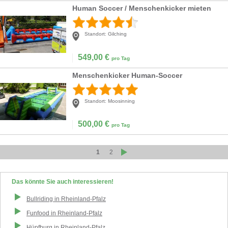
Human Soccer / Menschenkicker mieten
Standort:
Gilching
549,00
€
pro Tag
Menschenkicker Human-Soccer
Standort:
Moosinning
500,00
€
pro Tag
1
2
Das könnte Sie auch interessieren!
Bullriding
in
Rheinland-Pfalz
Funfood
in
Rheinland-Pfalz
Hüpfburg
in
Rheinland-Pfalz