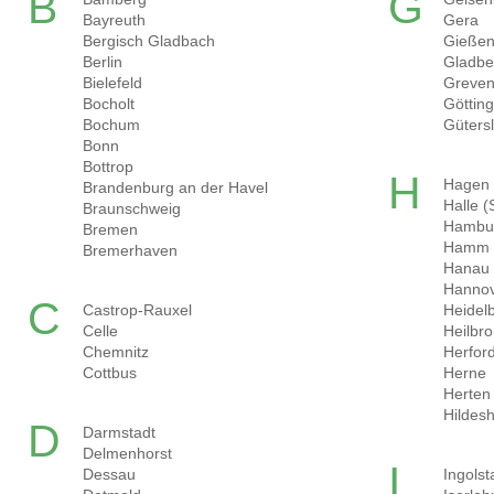
B
G
Bayreuth
Gera
Bergisch Gladbach
Gieße
Berlin
Gladbe
Bielefeld
Greven
Bocholt
Göttin
Bochum
Güters
Bonn
Bottrop
H
Hagen
Brandenburg an der Havel
Halle (
Braunschweig
Hambu
Bremen
Hamm
Bremerhaven
Hanau
Hanno
C
Castrop-Rauxel
Heidel
Celle
Heilbr
Chemnitz
Herfor
Cottbus
Herne
Herten
Hildes
D
Darmstadt
Delmenhorst
I
Dessau
Ingolst