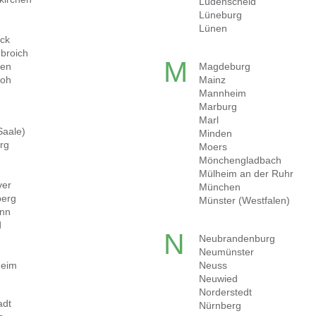
Lüdenscheid
Lüneburg
n
Lünen
ck
broich
M
gen
Magdeburg
loh
Mainz
Mannheim
Marburg
Marl
Saale)
Minden
rg
Moers
Mönchengladbach
Mülheim an der Ruhr
ver
München
berg
Münster (Westfalen)
onn
d
N
Neubrandenburg
Neumünster
heim
Neuss
Neuwied
Norderstedt
adt
Nürnberg