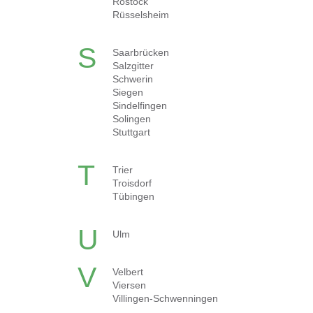
Rostock
Rüsselsheim
S
Saarbrücken
Salzgitter
Schwerin
Siegen
Sindelfingen
Solingen
Stuttgart
T
Trier
Troisdorf
Tübingen
U
Ulm
V
Velbert
Viersen
Villingen-Schwenningen