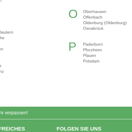
n
O
Oberhausen
Offenbach
Oldenburg (Oldenburg)
Osnabrück
lautern
uhe
P
Paderborn
en
Pforzheim
n
Plauen
Potsdam
z
nz
r verpassen!
FREICHES
FOLGEN SIE UNS