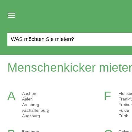
Toggle
navigation
Menschenkicker mieten
A
F
Aachen
Flensb
Aalen
Frankf
Arnsberg
Freibu
Aschaffenburg
Fulda
Augsburg
Fürth
Bamberg
Gelsen