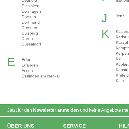
Detmold
Iserloh
Dinslaken
Dormagen
J
Jena
Dorsten
Dortmund
Dresden
K
Kaisers
Duisburg
Karlsr
Düren
Kassel
Düsseldorf
Kempt
Kerpe
E
Kiel
Erfurt
Koblen
Erlangen
Konsta
Essen
Krefeld
Esslingen am Neckar
Köln
Jetzt für den
Newsletter anmelden
und keine Angebote meh
ÜBER UNS
SERVICE
HIL