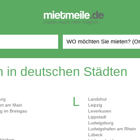
 in deutschen Städten
L
urg
Landshut
urt am Main
Leipzig
rg im Breisgau
Leverkusen
Lippstadt
Ludwigsburg
Ludwigshafen am Rhein
Lübeck
kirchen