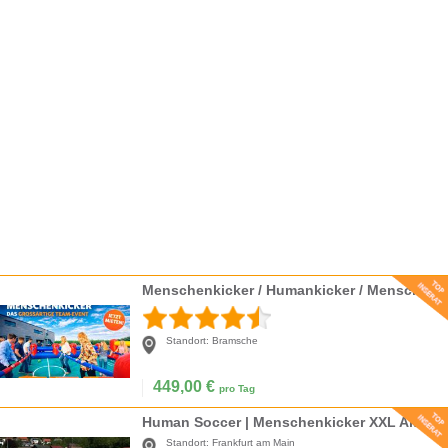
Menschenkicker / Humankicker / Menschlicher Tischfußball XXL mieten
Standort:
Bramsche
449,00
€
pro Tag
Human Soccer | Menschenkicker XXL Aktionspreis!
Standort:
Frankfurt am Main