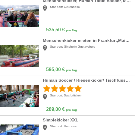
Menschenkicker, Human Table Soccer, Megakicker
Standort:
Ockenheim
535,50
€
pro Tag
Menschenkicker mieten in Frankfurt,Mainz,Wiesbade
Standort:
Ginsheim-Gustavsburg
595,00
€
pro Tag
Human Soccer / Riesenkicker/ Tischfussball/ Kicker/ Menschenkicker
Standort:
Saarbrücken
289,00
€
pro Tag
Simplekicker XXL
Standort:
Hannover