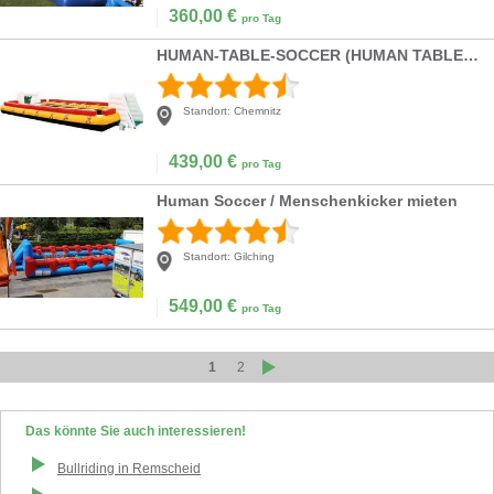
360,00
€
pro Tag
HUMAN-TABLE-SOCCER (HUMAN TABLE FOOTBALL) | MENSCH
Standort:
Chemnitz
439,00
€
pro Tag
Human Soccer / Menschenkicker mieten
Standort:
Gilching
549,00
€
pro Tag
1
2
Das könnte Sie auch interessieren!
Bullriding
in
Remscheid