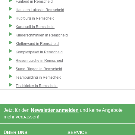
Funfood
in
Remscheid
Hau den Lukas
in
Remscheid
Hüpfburg
in
Remscheid
Karussell
in
Remscheid
Kinderschminken
in
Remscheid
Kletterwand
in
Remscheid
Komplettpaket
in
Remscheid
Riesenrutsche
in
Remscheid
Sumo-Ringen
in
Remscheid
Teambuilding
in
Remscheid
Tischkicker
in
Remscheid
Jetzt für den
Newsletter anmelden
und keine Angebote
mehr verpassen!
ÜBER UNS
SERVICE