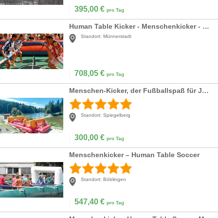
395,00
€
pro Tag
Human Table Kicker - Menschenkicker - Riesenkicker - Life Soccer -inkl. 19% MwSt.
Standort:
Münnerstadt
708,05
€
pro Tag
Menschen-Kicker, der Fußballspaß für Jedermann (-frau)
Standort:
Spiegelberg
300,00
€
pro Tag
Menschenkicker – Human Table Soccer
Standort:
Böblingen
547,40
€
pro Tag