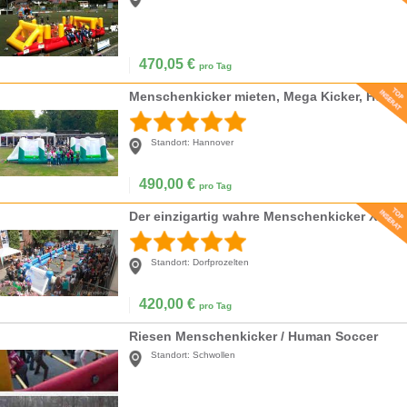
470,05
€
pro Tag
Menschenkicker mieten, Mega Kicker, Human Soccer, Preis inkl. MwSt.!
Standort:
Hannover
490,00
€
pro Tag
Der einzigartig wahre Menschenkicker XXXL 16mx6m oder 14mx6m
Standort:
Dorfprozelten
420,00
€
pro Tag
Riesen Menschenkicker / Human Soccer
Standort:
Schwollen