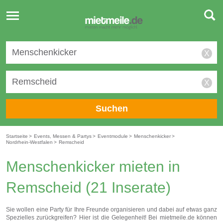
Toggle
navigation
X
X
Suchen
Startseite
>
Events, Messen & Partys
>
Eventmodule
>
Menschenkicker
>
Nordrhein-Westfalen
>
Remscheid
Menschenkicker mieten in
Remscheid
(21 Inserate)
Sie wollen eine Party für Ihre Freunde organisieren und dabei auf etwas ganz
Spezielles zurückgreifen? Hier ist die Gelegenheit! Bei mietmeile.de können