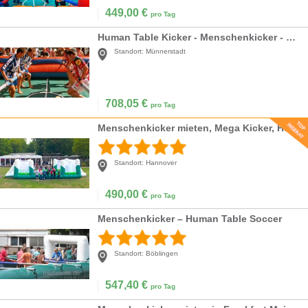
449,00
€
pro Tag
Human Table Kicker - Menschenkicker - Riesenkicker - Life Soccer -inkl. 19% MwSt.
Standort:
Münnerstadt
708,05
€
pro Tag
Menschenkicker mieten, Mega Kicker, Human Soccer, Preis inkl. MwSt.!
Standort:
Hannover
490,00
€
pro Tag
Menschenkicker – Human Table Soccer
Standort:
Böblingen
547,40
€
pro Tag