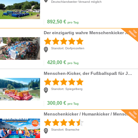
Deutschlandweiter Versand möglich
892,50
€
pro Tag
Der einzigartig wahre Menschenkicker XXXL 16mx6m oder 14mx6m
Standort:
Dorfprozelten
420,00
€
pro Tag
Menschen-Kicker, der Fußballspaß für Jedermann (-frau)
Standort:
Spiegelberg
300,00
€
pro Tag
Menschenkicker / Humankicker / Menschlicher Tischfußball XXL mieten
Standort:
Bramsche