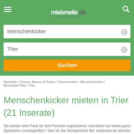
Toggle
navigation
X
X
Suchen
Startseite
>
Events, Messen & Partys
>
Eventmodule
>
Menschenkicker
>
Rheinland-Pfalz
>
Trier
Menschenkicker mieten in Trier
(21 Inserate)
Sie wollen eine Party für Ihre Freunde organisieren und dabei auf etwas ganz
Spezielles zurückgreifen? Hier ist die Gelegenheit! Bei mietmeile.de können