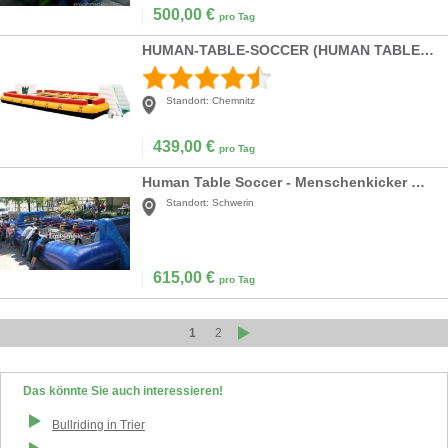
500,00
€
pro Tag
HUMAN-TABLE-SOCCER (HUMAN TABLE FOOTBALL) | MENSCH
Standort:
Chemnitz
439,00
€
pro Tag
Human Table Soccer - Menschenkicker mieten
Standort:
Schwerin
615,00
€
pro Tag
1
2
Das könnte Sie auch interessieren!
Bullriding
in
Trier