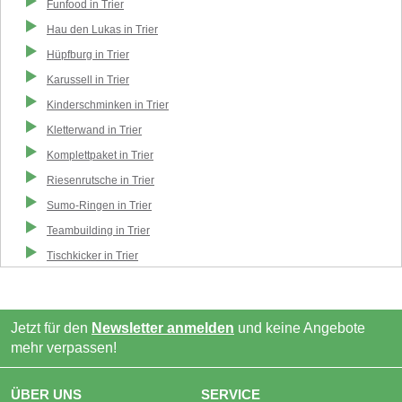
Funfood
in
Trier
Hau den Lukas
in
Trier
Hüpfburg
in
Trier
Karussell
in
Trier
Kinderschminken
in
Trier
Kletterwand
in
Trier
Komplettpaket
in
Trier
Riesenrutsche
in
Trier
Sumo-Ringen
in
Trier
Teambuilding
in
Trier
Tischkicker
in
Trier
Jetzt für den
Newsletter anmelden
und keine Angebote
mehr verpassen!
ÜBER UNS
SERVICE