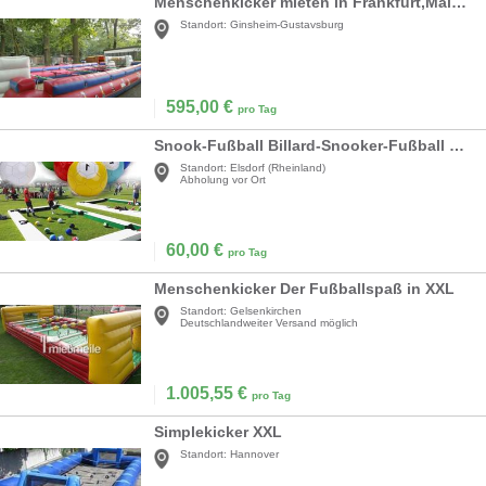
Menschenkicker mieten in Frankfurt,Mainz,Wiesbade
Standort:
Ginsheim-Gustavsburg
595,00
€
pro Tag
Snook-Fußball Billard-Snooker-Fußball Snooker-Ball riesiger Snooker-Fußball Straßenspiel Sport
Standort:
Elsdorf (Rheinland)
Abholung vor Ort
60,00
€
pro Tag
Menschenkicker Der Fußballspaß in XXL
Standort:
Gelsenkirchen
Deutschlandweiter Versand möglich
1.005,55
€
pro Tag
Simplekicker XXL
Standort:
Hannover