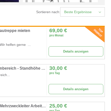
Sortieren nach:
Beste Ergebnisse
69,00
€
autreppe mieten
pro Monat
ir helfen gerne ...
Details anzeigen
30,00
€
Rollgerüst Fahrgerüst Malergerüst für Außenbereich - Standhöhe 5, 45 m = Arbeitshöhe ca. 7, 45 m
pro Tag
eich...
Details anzeigen
25,00
€
Gerüst 3 m Arbeitshöhe Leiter 4 in 1 mobile Mehrzweckleiter Arbeitsbühne Baugerüst Alu Gerüst
pro Tag