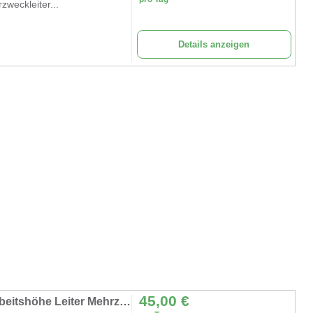
zweckleiter...
Details anzeigen
45,00
€
Fahrgerüst 4,4 m breit Plattformlänge 2m Arbeitshöhe Leiter Mehrzweckleiter Arbeitsbühne Baugerüst