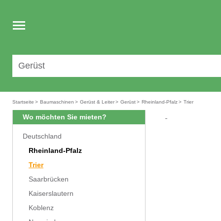
Toggle
navigation
Startseite
>
Baumaschinen
>
Gerüst & Leiter
>
Gerüst
>
Rheinland-Pfalz
>
Trier
Wo möchten Sie mieten?
Deutschland
Rheinland-Pfalz
Trier
Saarbrücken
Kaiserslautern
Koblenz