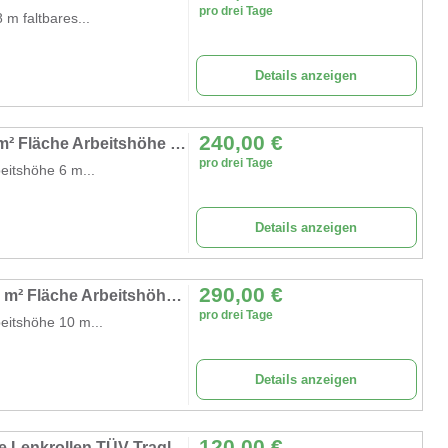
pro drei Tage
 m faltbares...
Details anzeigen
240,00
€
Alugerüst 6 m Rollgerüst Arbeitsbühne 5,7 m² Fläche Arbeitshöhe faltbares Raumgerüst Rollbock Alu
pro drei Tage
eitshöhe 6 m...
Details anzeigen
290,00
€
Alugerüst 10 m Rollgerüst Arbeitsbühne 5,7 m² Fläche Arbeitshöhe faltbares Raumgerüst Rollbock Alu
pro drei Tage
eitshöhe 10 m...
Details anzeigen
120,00
€
Treppengerüst 9,1 m Arbeitshöhe gebremste Lenkrollen TÜV Traglast 200kg/m² Alu Rollgerüst Baugerüst