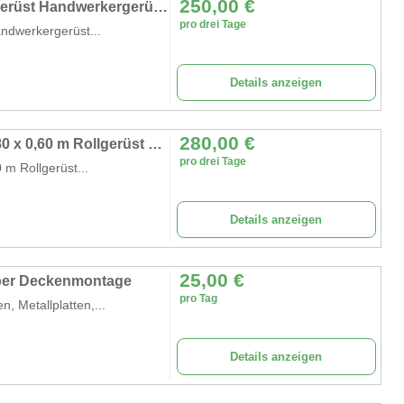
250,00
€
Alugerüst 12m Universal-Fahrgerüst Malergerüst Handwerkergerüst Standard-Ausführung Rollgerüst
pro drei Tage
ndwerkergerüst...
Details anzeigen
280,00
€
Fahrgerüst 13,2 m Arbeitshöhe Plattform 1,80 x 0,60 m Rollgerüst Malergerüst Handwerkergerüst Profi
pro drei Tage
 m Rollgerüst...
Details anzeigen
25,00
€
eber Deckenmontage
pro Tag
n, Metallplatten,...
Details anzeigen