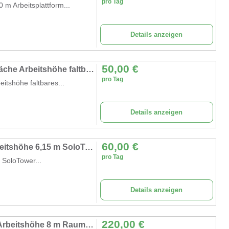
pro Tag
 m Arbeitsplattform...
Details anzeigen
50,00
€
Arbeitsplattform 4 m Arbeitsbühne 5,7 m² Fläche Arbeitshöhe faltbares Raumgerüst Rollbock Alu Gerüst
pro Tag
itshöhe faltbares...
Details anzeigen
60,00
€
Personen-Fahrgerüst 6,15 m Rollgerüst Arbeitshöhe 6,15 m SoloTower Plattformgröße 1,15 x 0,8 m
pro Tag
 SoloTower...
Details anzeigen
220,00
€
Rollgerüst 8 m Arbeitsbühne 5,7 m² Fläche Arbeitshöhe 8 m Raumgerüst Rollbock Alu Gerüst Rollgerüst