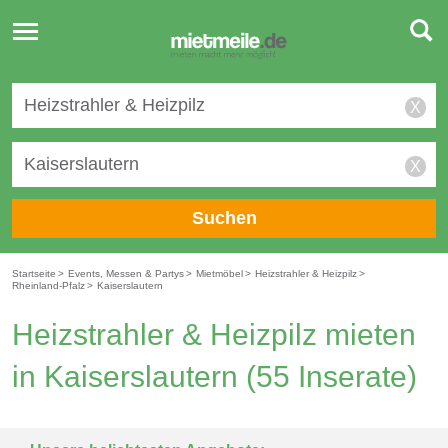
Toggle
navigation
X
X
Suchen
Startseite
>
Events, Messen & Partys
>
Mietmöbel
>
Heizstrahler & Heizpilz
>
Rheinland-Pfalz
>
Kaiserslautern
Heizstrahler & Heizpilz mieten
in Kaiserslautern
(55 Inserate)