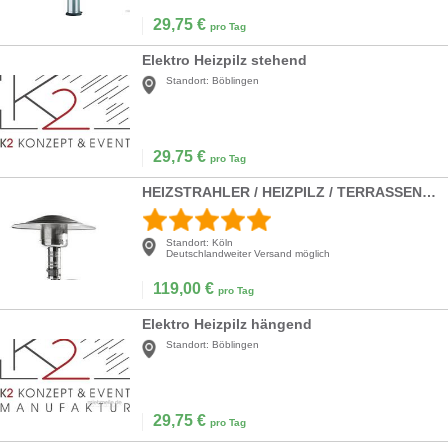
29,75
€
pro Tag
Elektro Heizpilz stehend
Standort:
Böblingen
29,75
€
pro Tag
HEIZSTRAHLER / HEIZPILZ / TERRASSEN-STRAHLER
Standort:
Köln
Deutschlandweiter Versand möglich
119,00
€
pro Tag
Elektro Heizpilz hängend
Standort:
Böblingen
29,75
€
pro Tag