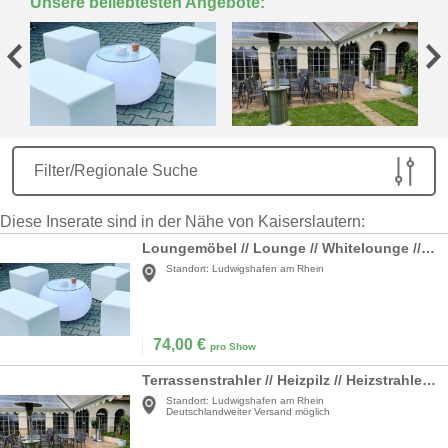
Unsere beliebtesten Angebote:
Filter/Regionale Suche
Diese Inserate sind in der Nähe von Kaiserslautern:
Loungemöbel // Lounge // Whitelounge // Möbel // Rattanlounge // Rattanmöbel // Cubes // Wedding Lounge // Party Lounge // Möbel
Standort:
Ludwigshafen am Rhein
74,00
€
pro Show
Terrassenstrahler // Heizpilz // Heizstrahler // Eventstrahler // Eventheizer // Gasstrahler
Standort:
Ludwigshafen am Rhein
Deutschlandweiter Versand möglich