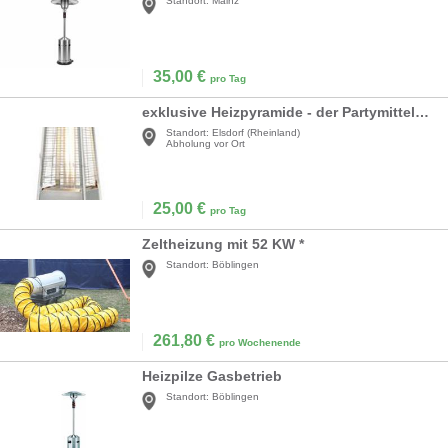
Standort:
Mainz
35,00
€
pro Tag
exklusive Heizpyramide - der Partymittelpunkt
Standort:
Elsdorf (Rheinland)
Abholung vor Ort
25,00
€
pro Tag
Zeltheizung mit 52 KW *
Standort:
Böblingen
261,80
€
pro Wochenende
Heizpilze Gasbetrieb
Standort:
Böblingen