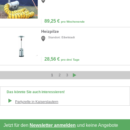
89,25
€
pro Wochenende
Heizpilze
Standort:
Eibelstadt
28,56
€
pro drei Tage
1
2
3
Das könnte Sie auch interessieren!
Partyzelte
in
Kaiserslautern
Jetzt für den
Newsletter anmelden
und keine Angebote