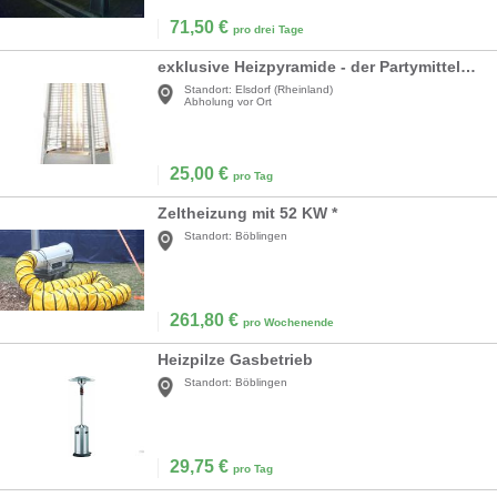
71,50
€
pro drei Tage
exklusive Heizpyramide - der Partymittelpunkt
Standort:
Elsdorf (Rheinland)
Abholung vor Ort
25,00
€
pro Tag
Zeltheizung mit 52 KW *
Standort:
Böblingen
261,80
€
pro Wochenende
Heizpilze Gasbetrieb
Standort:
Böblingen
29,75
€
pro Tag