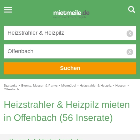
Toggle
navigation
X
X
Suchen
Startseite
>
Events, Messen & Partys
>
Mietmöbel
>
Heizstrahler & Heizpilz
>
Hessen
>
Offenbach
Heizstrahler & Heizpilz mieten
in Offenbach
(56 Inserate)