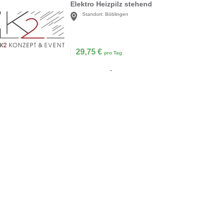
Elektro Heizpilz stehend
Standort:
Böblingen
29,75
€
pro Tag