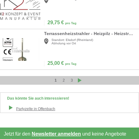
29,75
€
pro Tag
Terrassenheizstrahler - Heizpilz - Heizstrahler
Standort:
Elsdorf (Rheinland)
Abholung vor Ort
25,00
€
pro Tag
1
2
3
Das könnte Sie auch interessieren!
Partyzelte
in
Offenbach
Jetzt für den
Newsletter anmelden
und keine Angebote