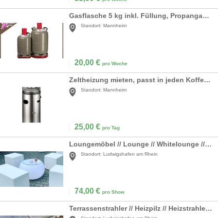
Gasflasche 5 kg inkl. Füllung, Propangas, Camping
Standort:
Mannheim
20,00
€
pro Woche
Zeltheizung mieten, passt in jeden Kofferraum
Standort:
Mannheim
25,00
€
pro Tag
Loungemöbel // Lounge // Whitelounge // Möbel // Rattanlounge // Rattanmöbel // Cubes // Wedding Lounge // Party Lounge // Möbel
Standort:
Ludwigshafen am Rhein
74,00
€
pro Show
Terrassenstrahler // Heizpilz // Heizstrahler // Eventstrahler // Eventheizer // Gasstrahler