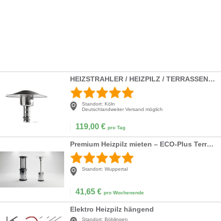
HEIZSTRAHLER / HEIZPILZ / TERRASSEN-STRAHLER
Standort:
Köln
Deutschlandweiter Versand möglich
119,00
€
pro Tag
Premium Heizpilz mieten – ECO-Plus Terrassenstrahler (8 kW) für Event & Party
Standort:
Wuppertal
41,65
€
pro Wochenende
Elektro Heizpilz hängend
Standort:
Böblingen