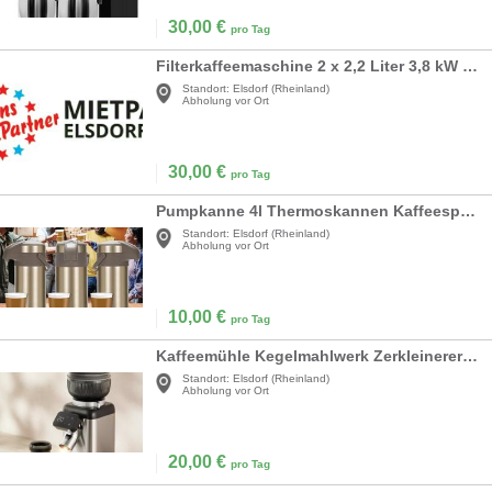
30,00
€
pro Tag
Filterkaffeemaschine 2 x 2,2 Liter 3,8 kW inkl. 2 x Pumpthermoskannen
Standort:
Elsdorf (Rheinland)
Abholung vor Ort
30,00
€
pro Tag
Pumpkanne 4l Thermoskannen Kaffeespender Kanne Kaffeekanne 4,0 Liter Edelstahl doppelwandig
Standort:
Elsdorf (Rheinland)
Abholung vor Ort
10,00
€
pro Tag
Kaffeemühle Kegelmahlwerk Zerkleinerer professionelle 40 Präzisionsschleife elektrisch
Standort:
Elsdorf (Rheinland)
Abholung vor Ort
20,00
€
pro Tag