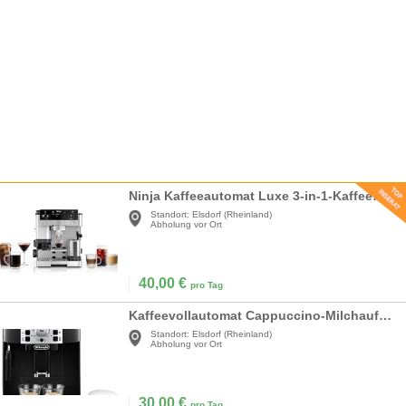
Ninja Kaffeeautomat Luxe 3-in-1-Kaffeemaschine mit Mahlwerk und Aufschäumer für Latte Cappuccino
Standort:
Elsdorf (Rheinland)
Abholung vor Ort
40,00
€
pro Tag
Kaffeevollautomat Cappuccino-Milchaufschäumdüse Espresso-Direktwahltasten 2-Tassen-Funktion 1,8l
Standort:
Elsdorf (Rheinland)
Abholung vor Ort
30,00
€
pro Tag