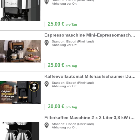
Standort:
Elsdorf (Rheinland)
Abholung vor Ort
25,00
€
pro Tag
Espressomaschine Mini-Espressomaschine Kaffeevollautomat mit Milchaufschäumer 1,8 l
Standort:
Elsdorf (Rheinland)
Abholung vor Ort
25,00
€
pro Tag
Kaffeevollautomat Milchaufschäumer Düse für Cappuccino Kegelmahlwerk mit Vorwärmfunktion für Tassen
Standort:
Elsdorf (Rheinland)
Abholung vor Ort
30,00
€
pro Tag
Filterkaffee Maschine 2 x 2 Liter 3,8 kW inkl. 2 Isolierkannen große Kapazität Filterkaffeemaschine
Standort:
Elsdorf (Rheinland)
Abholung vor Ort