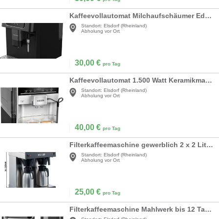
Kaffeevollautomat Milchaufschäumer Edelstahl 13 Mahlstufen 250 g Bohnenbehälter 2 Liter Wassertank
Standort:
Elsdorf (Rheinland)
Abholung vor Ort
30,00
€
pro Tag
Kaffeevollautomat 1.500 Watt Keramikmahlwerk Touch Sensor Direktwahltasten
Standort:
Elsdorf (Rheinland)
Abholung vor Ort
40,00
€
pro Tag
Filterkaffeemaschine gewerblich 2 x 2 Liter 3,3 kW 2 Warmhalteplatten 2 Isolierkannen á 2 Liter
Standort:
Elsdorf (Rheinland)
Abholung vor Ort
25,00
€
pro Tag
Filterkaffeemaschine Mahlwerk bis 12 Tassen Kaffeemaschine Kaffeebohnen + Kaffeepulver Tassenwärmer