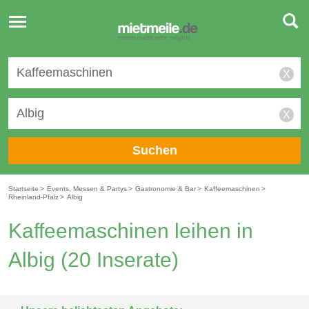
Toggle
navigation
X
X
Suchen
Startseite
>
Events, Messen & Partys
>
Gastronomie & Bar
>
Kaffeemaschinen
>
Rheinland-Pfalz
>
Albig
Kaffeemaschinen leihen in
Albig
(20 Inserate)