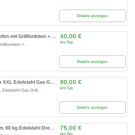
Details anzeigen
40,00
€
GULASCHKANONE Gulaschkessel Eintopfofen mit Grillfunktion + Hähnchenbräter – kochen rösten grillen
pro Tag
lfunktion +...
Details anzeigen
90,00
€
BBQ Gasgrill 6 Brenner und 1 Seitenbrenner XXL Edelstahl Gas Grill mit Gusseisen Grillrost
pro Tag
Edelstahl Gas Grill...
Details anzeigen
75,00
€
Spanferkelgrill Lammgrill Geflügelgrill 117 cm, 60 kg Edelstahl Drehspieß höhenverstellbar 4 Stufen
pro Tag