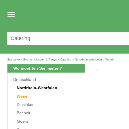
Toggle
navigation
Startseite
>
Events, Messen & Partys
>
Catering
>
Nordrhein-Westfalen
>
Wesel
Wo möchten Sie mieten?
Deutschland
Nordrhein-Westfalen
Wesel
Dinslaken
Bocholt
Moers