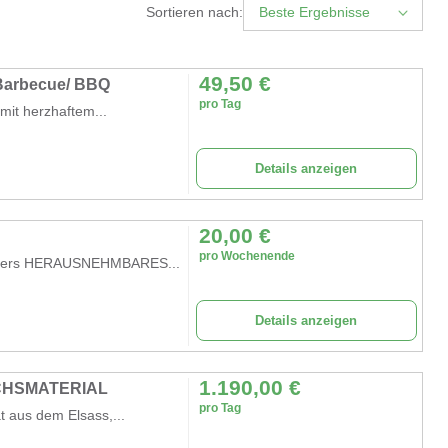
Sortieren nach:
Beste Ergebnisse
49,50
€
l/ Barbecue/ BBQ
pro Tag
mit herzhaftem...
Details anzeigen
20,00
€
pro Wochenende
enders HERAUSNEHMBARES...
Details anzeigen
1.190,00
€
CHSMATERIAL
pro Tag
t aus dem Elsass,...