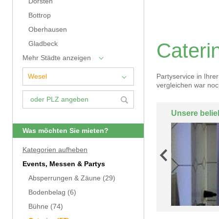
Dorsten
Bottrop
Oberhausen
Cateri
Gladbeck
Mehr Städte anzeigen
Partyservice in Ihre
vergleichen war noc
Unsere belie
Was möchten Sie mieten?
Kategorien aufheben
Events, Messen & Partys
Absperrungen & Zäune
(29)
Bodenbelag
(6)
Bühne
(74)