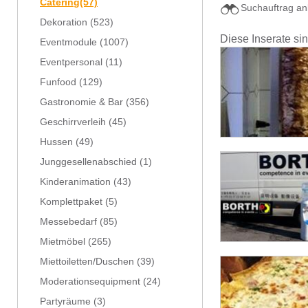
Catering
(57)
Suchauftrag an
Dekoration
(523)
Diese Inserate si
Eventmodule
(1007)
Eventpersonal
(11)
Funfood
(129)
Gastronomie & Bar
(356)
Geschirrverleih
(45)
Hussen
(49)
Junggesellenabschied
(1)
Kinderanimation
(43)
Komplettpaket
(5)
Messebedarf
(85)
Mietmöbel
(265)
Miettoiletten/Duschen
(39)
Moderationsequipment
(24)
Partyräume
(3)