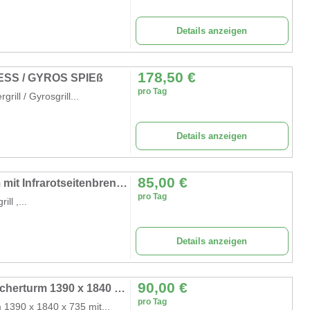
Details anzeigen
178,50
€
ESS / GYROS SPIEß
pro Tag
ill / Gyrosgrill...
Details anzeigen
85,00
€
Gasgrill Grillwagen mit Deckel 820 x 420 mm mit Infrarotseitenbrenner + Warmhalterost
pro Tag
ill ,...
Details anzeigen
90,00
€
SMOKER Holzkohlegrill Räucherofen + Räucherturm 1390 x 1840 x 735 mit Deckel Warmhalterost Ablage
pro Tag
1390 x 1840 x 735 mit...