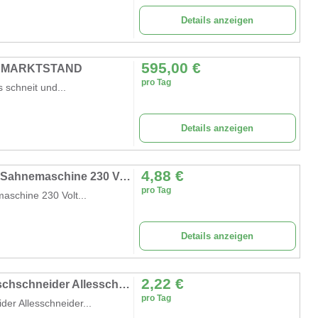
Details anzeigen
595,00
€
/ MARKTSTAND
pro Tag
 schneit und...
Details anzeigen
4,88
€
Sahneautomat 6 Liter mit Kühlung 500 Watt Sahnemaschine 230 Volt Profigerät Gastronomie 90 L/h
pro Tag
aschine 230 Volt...
Details anzeigen
2,22
€
Fleischschneidemaschine kommerziell Fleischschneider Allesschneider schneiden zerteilen und würfeln
pro Tag
er Allesschneider...