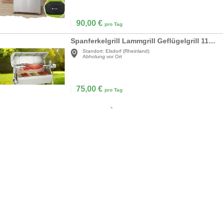
90,00
€
pro Tag
Spanferkelgrill Lammgrill Geflügelgrill 117 cm, 60 kg Edelstahl Drehspieß höhenverstellbar 4 Stufen
Standort:
Elsdorf (Rheinland)
Abholung vor Ort
75,00
€
pro Tag