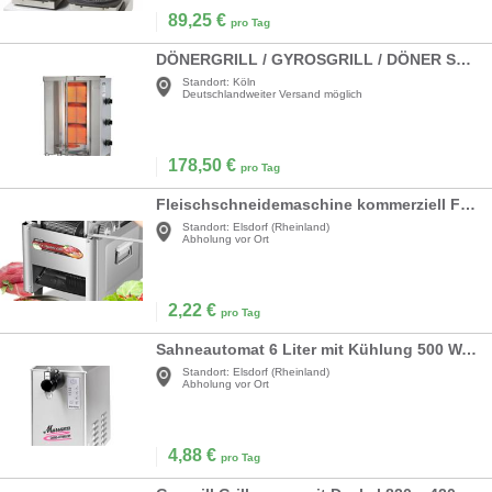
89,25
€
pro Tag
DÖNERGRILL / GYROSGRILL / DÖNER SPIESS / GYROS SPIEß
Standort:
Köln
Deutschlandweiter Versand möglich
178,50
€
pro Tag
Fleischschneidemaschine kommerziell Fleischschneider Allesschneider schneiden zerteilen und würfeln
Standort:
Elsdorf (Rheinland)
Abholung vor Ort
2,22
€
pro Tag
Sahneautomat 6 Liter mit Kühlung 500 Watt Sahnemaschine 230 Volt Profigerät Gastronomie 90 L/h
Standort:
Elsdorf (Rheinland)
Abholung vor Ort
4,88
€
pro Tag