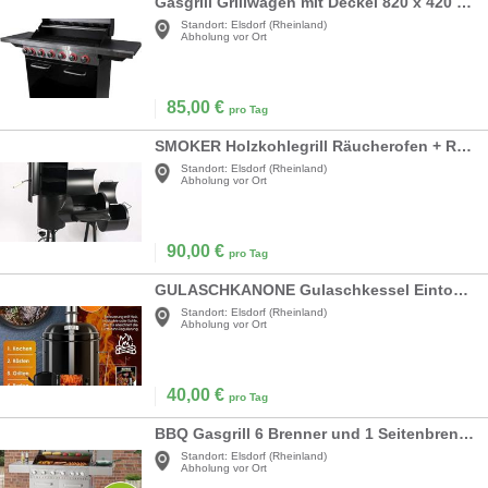
Gasgrill Grillwagen mit Deckel 820 x 420 mm mit Infrarotseitenbrenner + Warmhalterost
Standort:
Elsdorf (Rheinland)
Abholung vor Ort
85,00
€
pro Tag
SMOKER Holzkohlegrill Räucherofen + Räucherturm 1390 x 1840 x 735 mit Deckel Warmhalterost Ablage
Standort:
Elsdorf (Rheinland)
Abholung vor Ort
90,00
€
pro Tag
GULASCHKANONE Gulaschkessel Eintopfofen mit Grillfunktion + Hähnchenbräter – kochen rösten grillen
Standort:
Elsdorf (Rheinland)
Abholung vor Ort
40,00
€
pro Tag
BBQ Gasgrill 6 Brenner und 1 Seitenbrenner XXL Edelstahl Gas Grill mit Gusseisen Grillrost
Standort:
Elsdorf (Rheinland)
Abholung vor Ort