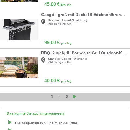
45,00
€
pro Tag
Gasgrill groß mit Deckel 6 Edelstahlbrenner 1570 x 495 mm mit Seitenbrenner Gussrost mit Drehspieß
Standort:
Elsdorf (Rheinland)
Abholung vor Ort
99,00
€
pro Tag
BBQ Kugelgrill Barbecue Grill Outdoor-Küche Gulaschkanone Suppenkessel Geflügelbräter
Standort:
Elsdorf (Rheinland)
Abholung vor Ort
40,00
€
pro Tag
1
2
3
Das könnte Sie auch interessieren!
Bierzeltgarnitur
in
Mülheim an der Ruhr