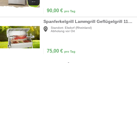
90,00
€
pro Tag
Spanferkelgrill Lammgrill Geflügelgrill 117 cm, 60 kg Edelstahl Drehspieß höhenverstellbar 4 Stufen
Standort:
Elsdorf (Rheinland)
Abholung vor Ort
75,00
€
pro Tag