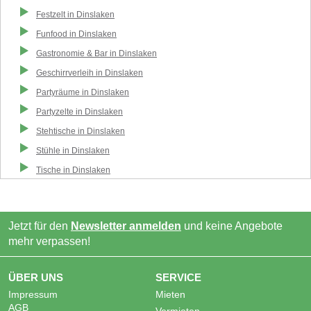
Festzelt
in
Dinslaken
Funfood
in
Dinslaken
Gastronomie & Bar
in
Dinslaken
Geschirrverleih
in
Dinslaken
Partyräume
in
Dinslaken
Partyzelte
in
Dinslaken
Stehtische
in
Dinslaken
Stühle
in
Dinslaken
Tische
in
Dinslaken
Jetzt für den
Newsletter anmelden
und keine Angebote
mehr verpassen!
ÜBER UNS
SERVICE
Impressum
Mieten
AGB