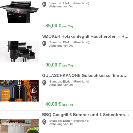
Standort:
Elsdorf (Rheinland)
Abholung vor Ort
85,00
€
pro Tag
SMOKER Holzkohlegrill Räucherofen + Räucherturm 1390 x 1840 x 735 mit Deckel Warmhalterost Ablage
Standort:
Elsdorf (Rheinland)
Abholung vor Ort
90,00
€
pro Tag
GULASCHKANONE Gulaschkessel Eintopfofen mit Grillfunktion + Hähnchenbräter – kochen rösten grillen
Standort:
Elsdorf (Rheinland)
Abholung vor Ort
40,00
€
pro Tag
BBQ Gasgrill 6 Brenner und 1 Seitenbrenner XXL Edelstahl Gas Grill mit Gusseisen Grillrost
Standort:
Elsdorf (Rheinland)
Abholung vor Ort