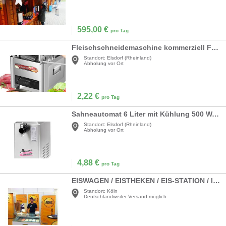
595,00
€
pro Tag
Fleischschneidemaschine kommerziell Fleischschneider Allesschneider schneiden zerteilen und würfeln
Standort:
Elsdorf (Rheinland)
Abholung vor Ort
2,22
€
pro Tag
Sahneautomat 6 Liter mit Kühlung 500 Watt Sahnemaschine 230 Volt Profigerät Gastronomie 90 L/h
Standort:
Elsdorf (Rheinland)
Abholung vor Ort
4,88
€
pro Tag
EISWAGEN / EISTHEKEN / EIS-STATION / ICE STATION
Standort:
Köln
Deutschlandweiter Versand möglich