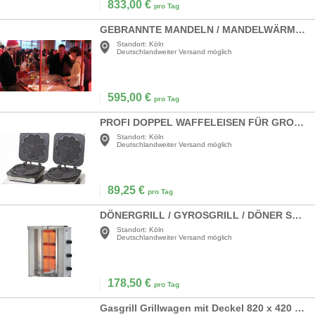
833,00
€
pro Tag
GEBRANNTE MANDELN / MANDELWÄRMEREI / MANDEL-STAND
Standort:
Köln
Deutschlandweiter Versand möglich
595,00
€
pro Tag
PROFI DOPPEL WAFFELEISEN FÜR GROSSE HERZWAFFELN (21 CM)
Standort:
Köln
Deutschlandweiter Versand möglich
89,25
€
pro Tag
DÖNERGRILL / GYROSGRILL / DÖNER SPIESS / GYROS SPIEß
Standort:
Köln
Deutschlandweiter Versand möglich
178,50
€
pro Tag
Gasgrill Grillwagen mit Deckel 820 x 420 mm mit Infrarotseitenbrenner + Warmhalterost