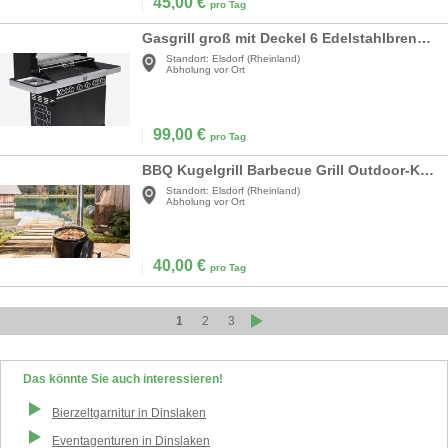
45,00
€
pro Tag
Gasgrill groß mit Deckel 6 Edelstahlbrenner 1570 x 495 mm mit Seitenbrenner Gussrost mit Drehspieß
Standort:
Elsdorf (Rheinland)
Abholung vor Ort
99,00
€
pro Tag
BBQ Kugelgrill Barbecue Grill Outdoor-Küche Gulaschkanone Suppenkessel Geflügelbräter
Standort:
Elsdorf (Rheinland)
Abholung vor Ort
40,00
€
pro Tag
1
2
3
Das könnte Sie auch interessieren!
Bierzeltgarnitur
in
Dinslaken
Eventagenturen
in
Dinslaken