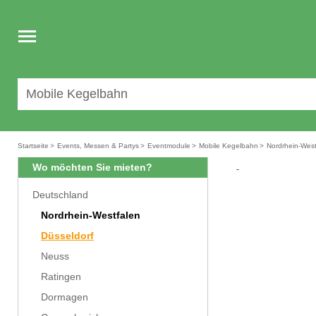
Toggle
navigation
Startseite
>
Events, Messen & Partys
>
Eventmodule
>
Mobile Kegelbahn
>
Nordrhein-West
Wo möchten Sie mieten?
Deutschland
Nordrhein-Westfalen
Düsseldorf
Neuss
Ratingen
Dormagen