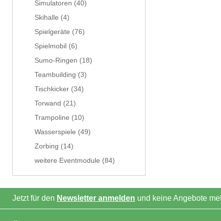
Simulatoren
(40)
Skihalle
(4)
Spielgeräte
(76)
Spielmobil
(6)
Sumo-Ringen
(18)
Teambuilding
(3)
Tischkicker
(34)
Torwand
(21)
Trampoline
(10)
Wasserspiele
(49)
Zorbing
(14)
weitere Eventmodule
(84)
Jetzt für den
Newsletter anmelden
und keine Angebote meh