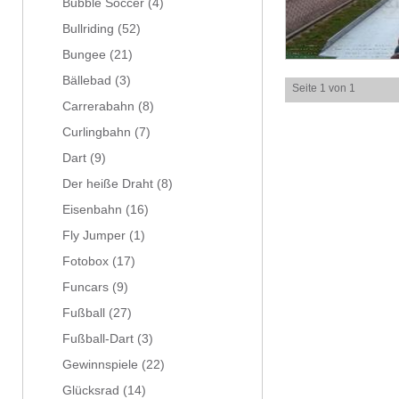
Bubble Soccer
(4)
Bullriding
(52)
Bungee
(21)
Bällebad
(3)
Seite 1 von 1
Carrerabahn
(8)
Curlingbahn
(7)
Dart
(9)
Der heiße Draht
(8)
Eisenbahn
(16)
Fly Jumper
(1)
Fotobox
(17)
Funcars
(9)
Fußball
(27)
Fußball-Dart
(3)
Gewinnspiele
(22)
Glücksrad
(14)