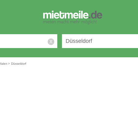
X
falen
>
Düsseldorf