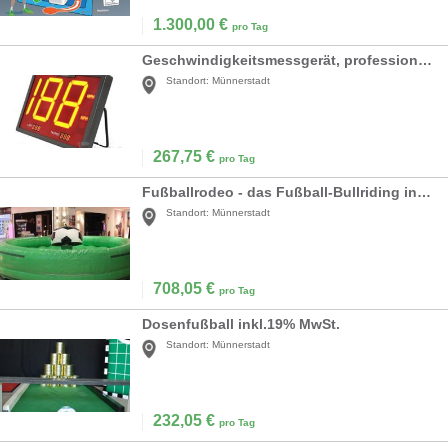
1.300,00
€
pro Tag
Geschwindigkeitsmessgerät, professionell inkl.19% MwSt.
Standort:
Münnerstadt
267,75
€
pro Tag
Fußballrodeo - das Fußball-Bullriding inkl. 19% MwSt.
Standort:
Münnerstadt
708,05
€
pro Tag
Dosenfußball inkl.19% MwSt.
Standort:
Münnerstadt
232,05
€
pro Tag