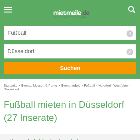
Toggle
navigation
X
X
Suchen
Startseite
>
Events, Messen & Partys
>
Eventmodule
>
Fußball
>
Nordrhein-Westfalen
>
Düsseldorf
Fußball mieten in Düsseldorf
(27 Inserate)