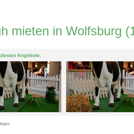
h mieten in Wolfsburg
(1
btesten Angebote:
legen