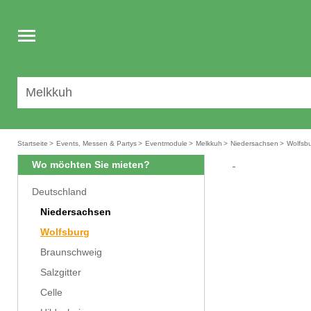
Toggle
navigation
Startseite
>
Events, Messen & Partys
>
Eventmodule
>
Melkkuh
>
Niedersachsen
>
Wolfsb
Wo möchten Sie mieten?
Deutschland
Niedersachsen
Wolfsburg
Braunschweig
Salzgitter
Celle