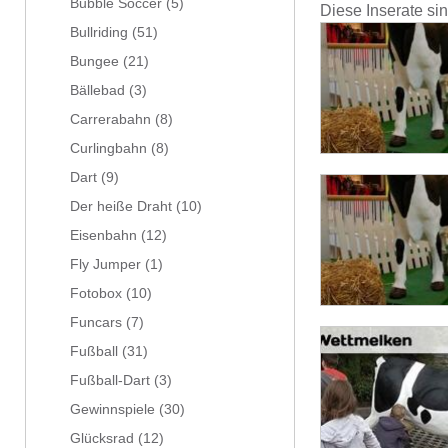
Bubble Soccer
(5)
Diese Inserate si
Bullriding
(51)
Bungee
(21)
Bällebad
(3)
Carrerabahn
(8)
Curlingbahn
(8)
Dart
(9)
Der heiße Draht
(10)
Eisenbahn
(12)
Fly Jumper
(1)
Fotobox
(10)
Funcars
(7)
Fußball
(31)
Fußball-Dart
(3)
Gewinnspiele
(30)
Glücksrad
(12)