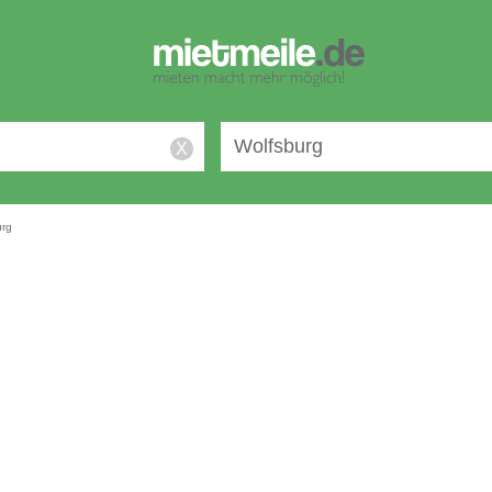
X
urg