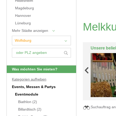
Hildesheim
Magdeburg
Hannover
Melkku
Lüneburg
Mehr Städte anzeigen
Unsere belie
Was möchten Sie mieten?
Kategorien aufheben
Events, Messen & Partys
Eventmodule
Biathlon
(2)
Suchauftrag an
Billardtisch
(2)