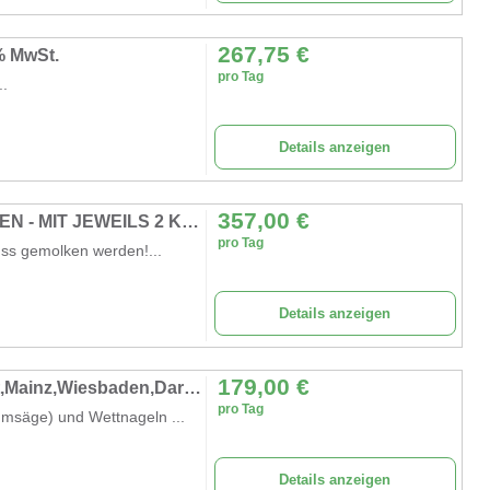
267,75
€
% MwSt.
pro Tag
..
Details anzeigen
357,00
€
KUH MELKEN / WETTMELKEN / KUHMELKEN - MIT JEWEILS 2 KÜHEN!
pro Tag
ss gemolken werden!...
Details anzeigen
179,00
€
Wettmelken m. Kuh Elsa,mieten in Frankfurt,Mainz,Wiesbaden,Darmstadt
pro Tag
msäge) und Wettnageln ...
Details anzeigen