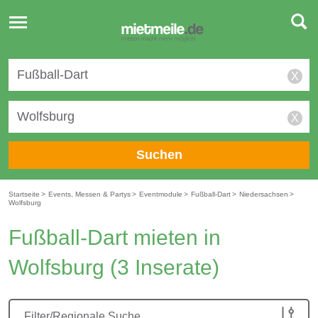
Toggle
navigation
X
X
Suchen
Startseite
>
Events, Messen & Partys
>
Eventmodule
>
Fußball-Dart
>
Niedersachsen
>
Wolfsburg
Fußball-Dart mieten in
Wolfsburg
(3 Inserate)
Filter/Regionale Suche