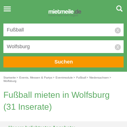
Toggle
navigation
X
X
Suchen
Startseite
>
Events, Messen & Partys
>
Eventmodule
>
Fußball
>
Niedersachsen
>
Wolfsburg
Fußball mieten in Wolfsburg
(31 Inserate)