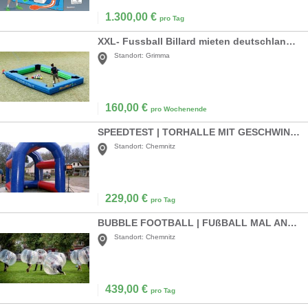
1.300,00
€
pro Tag
XXL- Fussball Billard mieten deutschlandweiter Versand
Standort:
Grimma
160,00
€
pro Wochenende
SPEEDTEST | TORHALLE MIT GESCHWINDIGKEITSMESSUNG
Standort:
Chemnitz
229,00
€
pro Tag
BUBBLE FOOTBALL | FUßBALL MAL ANDERS
Standort:
Chemnitz
439,00
€
pro Tag