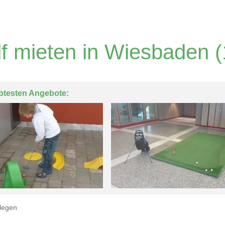
lf mieten in Wiesbaden
(
btesten Angebote:
legen