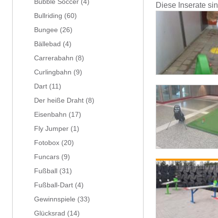
Bubble Soccer
(4)
Diese Inserate si
Bullriding
(60)
Bungee
(26)
Bällebad
(4)
Carrerabahn
(8)
Curlingbahn
(9)
Dart
(11)
Der heiße Draht
(8)
Eisenbahn
(17)
Fly Jumper
(1)
Fotobox
(20)
Funcars
(9)
Fußball
(31)
Fußball-Dart
(4)
Gewinnspiele
(33)
Glücksrad
(14)