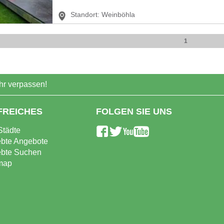
Standort:
Weinböhla
1
r verpassen!
FREICHES
FOLGEN SIE UNS
Städte
ebte Angebote
ebte Suchen
map