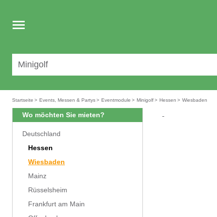
Toggle
navigation
Startseite
>
Events, Messen & Partys
>
Eventmodule
>
Minigolf
>
Hessen
>
Wiesbaden
Wo möchten Sie mieten?
Deutschland
Hessen
Wiesbaden
Mainz
Rüsselsheim
Frankfurt am Main