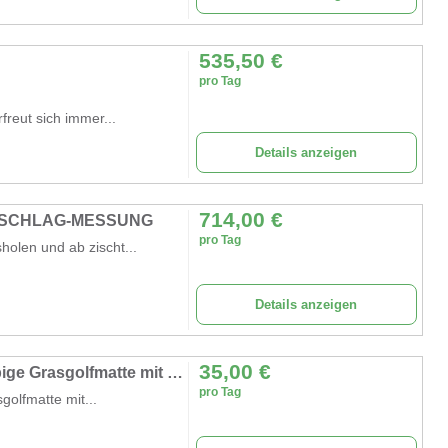
535,50
€
pro Tag
freut sich immer...
Details anzeigen
714,00
€
ABSCHLAG-MESSUNG
pro Tag
holen und ab zischt...
Details anzeigen
35,00
€
Minigolf Golf Putting Trainer 3 Bälle zweifarbige Grasgolfmatte mit kugelverdickter Rücklaufbahn
pro Tag
golfmatte mit...