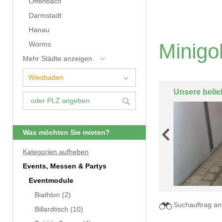
Offenbach
Darmstadt
Hanau
Minigo
Worms
Mehr Städte anzeigen
Unsere belie
Was möchten Sie mieten?
Kategorien aufheben
Events, Messen & Partys
Eventmodule
Biathlon
(2)
Suchauftrag an
Billardtisch
(10)