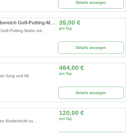
Details anzeigen
35,00
€
Golf-Putting-Green-Matte 3 m Minigolf Innenbereich Golf-Putting-Matte mit Ballrücklauf 3 Löcher
pro Tag
Golf-Putting-Matte mit...
Details anzeigen
464,00
€
pro Tag
ei Jung und Alt...
Details anzeigen
120,00
€
pro Tag
n Kinderleicht zu...