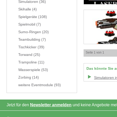
Simulatoren
(36)
Skihalle
(4)
Spielgeräte
(108)
Spielmobil
(7)
Sumo-Ringen
(20)
Teambuilding
(7)
Tischkicker
(39)
Seite 1 von 1
Torwand
(25)
Trampoline
(11)
Das könnte Sie a
Wasserspiele
(53)
Zorbing
(14)
Simulatoren
i
weitere Eventmodule
(93)
Jetzt für den
Newsletter anmelden
und keine Angebote meh