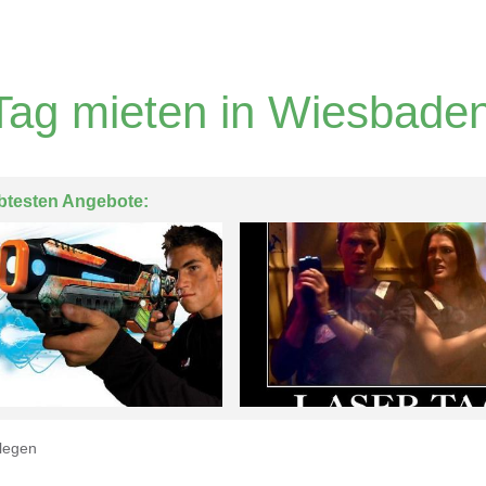
Tag mieten in Wiesbade
btesten Angebote:
legen