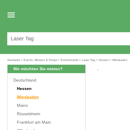
Toggle
navigation
Startseite
>
Events, Messen & Partys
>
Eventmodule
>
Laser Tag
>
Hessen
>
Wiesbaden
Wo möchten Sie mieten?
Deutschland
Hessen
Wiesbaden
Mainz
Rüsselsheim
Frankfurt am Main