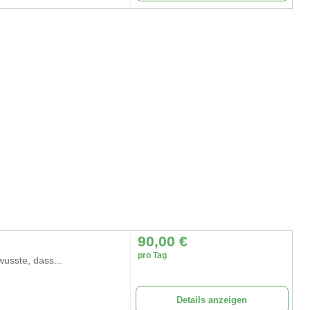
90,00
€
pro Tag
usste, dass...
Details anzeigen