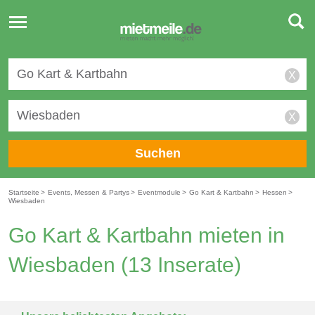
Toggle
navigation
X
X
Suchen
Startseite
>
Events, Messen & Partys
>
Eventmodule
>
Go Kart & Kartbahn
>
Hessen
>
Wiesbaden
Go Kart & Kartbahn mieten in
Wiesbaden
(13 Inserate)