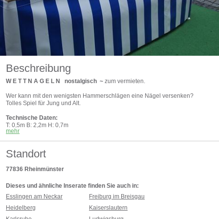
Beschreibung
W E T T N A G E L N nostalgisch ~
zum vermieten.
Wer kann mit den wenigsten Hammerschlägen eine Nägel versenken?
Tolles Spiel für Jung und Alt.
Technische Daten:
T: 0,5m B: 2,2m H: 0,7m
mehr
Mietpreis pro Tag des Eventmoduls:
175,00 € exkl. MwSt. / 208,25 € inkl. MwSt.
Standort
Der Preis von 208,25 € ist inklusive Mehrwertsteuer bei Selbstabholung, pro
Tag!
77836
Rheinmünster
Zuzüglich einer Kaution in Höhe von 100,00 €.
Dieses und ähnliche Inserate finden Sie auch in:
Lagerstandort ist: 77836 Rheinmünster
Esslingen am Neckar
Freiburg im Breisgau
Gerne bieten wir Ihnen auch einen Fullservice mit Lieferung, Auf/Abbau,
Heidelberg
Kaiserslautern
Haftpflichtversicherung und optional mit Betreuung an.