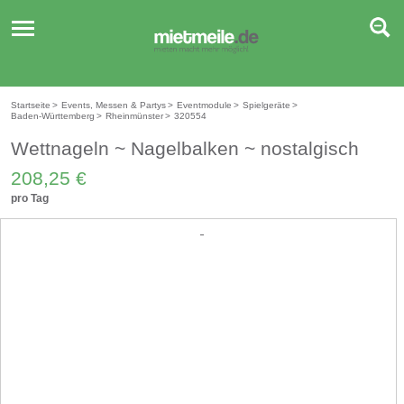
Toggle
navigation
Startseite
>
Events, Messen & Partys
>
Eventmodule
>
Spielgeräte
>
Baden-Württemberg
>
Rheinmünster
>
320554
Wettnageln ~ Nagelbalken ~ nostalgisch
208,25 €
pro Tag