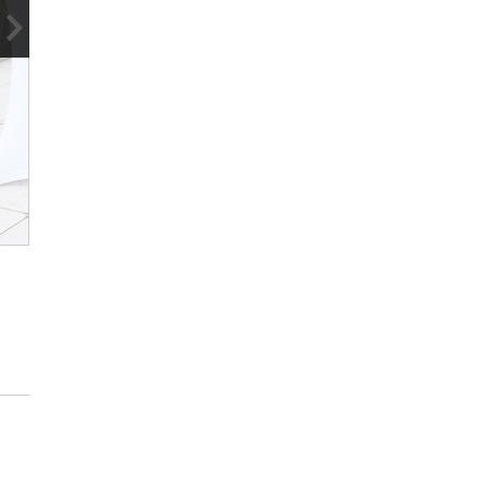
2
/
4