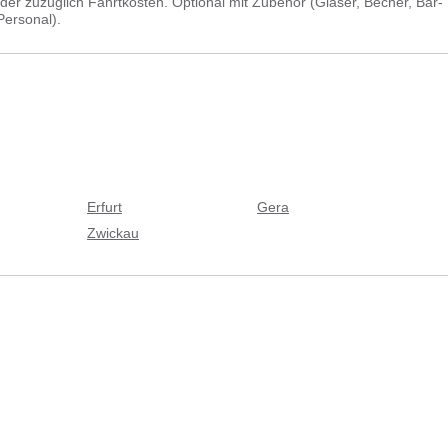
der zuzüglich Fahrtkosten. Optional mit Zubehör (Gläser, Becher, Bar-
Personal).
Erfurt
Gera
Zwickau