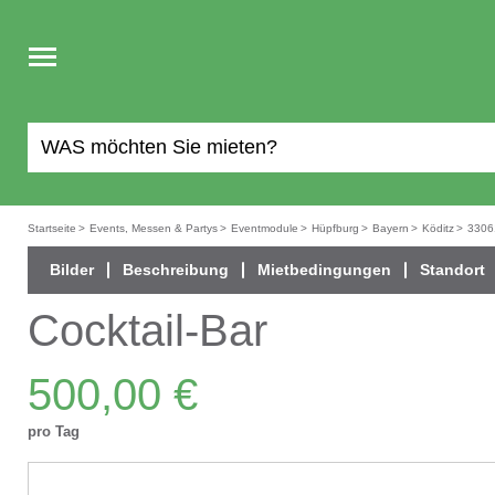
Toggle
navigation
Startseite
>
Events, Messen & Partys
>
Eventmodule
>
Hüpfburg
>
Bayern
>
Köditz
>
3306
Bilder
Beschreibung
Mietbedingungen
Standort
Cocktail-Bar
500,00 €
pro Tag