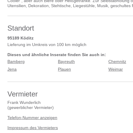
Cooler“, aber auch Biere oder Heißgetränke. Zur Selbstabholung o
Utensilien, Dekoration, Stehtische, Liegestühle, Musik, geschultes 
Standort
95189
Köditz
Lieferung im Umkreis von 100 km möglich
Dieses und ähnliche Inserate finden Sie auch in:
Bamberg
Bayreuth
Chemnitz
Jena
Plauen
Weimar
Vermieter
Frank Wunderlich
(
gewerblicher Vermieter
)
Telefon-Nummer anzeigen
Impressum des Vermieters